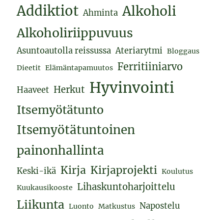
Addiktiot
Alkoholi
Ahminta
Alkoholiriippuvuus
Asuntoautolla reissussa
Ateriarytmi
Bloggaus
Ferritiiniarvo
Dieetit
Elämäntapamuutos
Hyvinvointi
Herkut
Haaveet
Itsemyötätunto
Itsemyötätuntoinen
painonhallinta
Kirja
Kirjaprojekti
Keski-ikä
Koulutus
Lihaskuntoharjoittelu
Kuukausikooste
Liikunta
Napostelu
Luonto
Matkustus