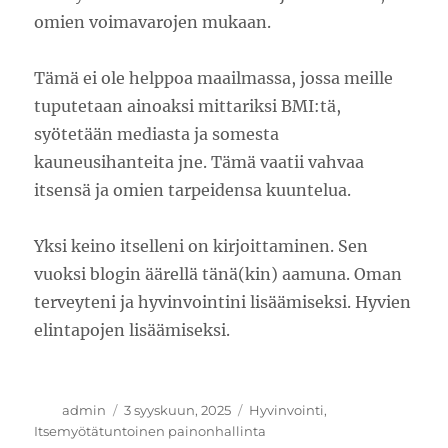
omien voimavarojen mukaan.
Tämä ei ole helppoa maailmassa, jossa meille
tuputetaan ainoaksi mittariksi BMI:tä,
syötetään mediasta ja somesta
kauneusihanteita jne. Tämä vaatii vahvaa
itsensä ja omien tarpeidensa kuuntelua.
Yksi keino itselleni on kirjoittaminen. Sen
vuoksi blogin äärellä tänä(kin) aamuna. Oman
terveyteni ja hyvinvointini lisäämiseksi. Hyvien
elintapojen lisäämiseksi.
Kirjoittaja
Julkaistu
Kategoriat
admin
3 syyskuun, 2025
Hyvinvointi
,
Itsemyötätuntoinen painonhallinta