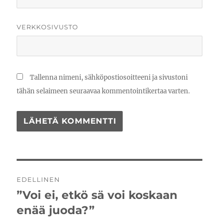
VERKKOSIVUSTO
Tallenna nimeni, sähköpostiosoitteeni ja sivustoni
tähän selaimeen seuraavaa kommentointikertaa varten.
Artikkelien
EDELLINEN
selaus
”Voi ei, etkö sä voi koskaan
Edellinen
artikkeli:
enää juoda?”