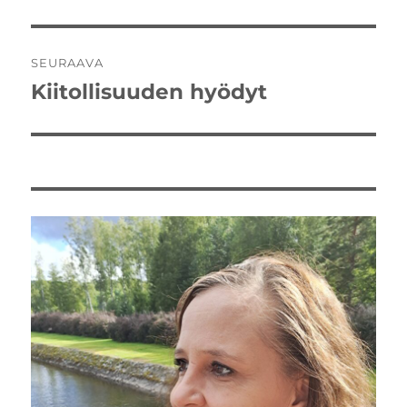
SEURAAVA
Kiitollisuuden hyödyt
Seuraava
artikkeli: