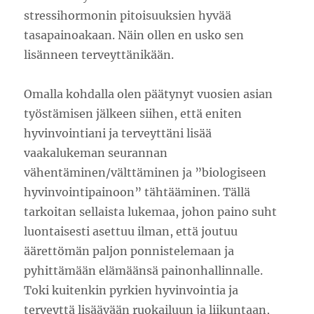
stressihormonin pitoisuuksien hyvää
tasapainoakaan. Näin ollen en usko sen
lisänneen terveyttänikään.
Omalla kohdalla olen päätynyt vuosien asian
työstämisen jälkeen siihen, että eniten
hyvinvointiani ja terveyttäni lisää
vaakalukeman seurannan
vähentäminen/välttäminen ja ”biologiseen
hyvinvointipainoon” tähtääminen. Tällä
tarkoitan sellaista lukemaa, johon paino suht
luontaisesti asettuu ilman, että joutuu
äärettömän paljon ponnistelemaan ja
pyhittämään elämäänsä painonhallinnalle.
Toki kuitenkin pyrkien hyvinvointia ja
terveyttä lisäävään ruokailuun ja liikuntaan,