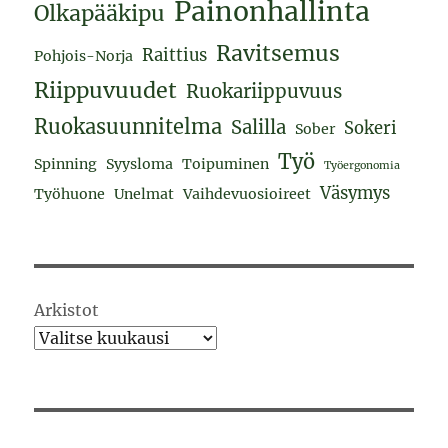
Painonhallinta
Olkapääkipu
Ravitsemus
Raittius
Pohjois-Norja
Riippuvuudet
Ruokariippuvuus
Ruokasuunnitelma
Salilla
Sokeri
Sober
Työ
Spinning
Syysloma
Toipuminen
Työergonomia
Väsymys
Työhuone
Unelmat
Vaihdevuosioireet
Arkistot