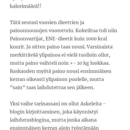
kalorimäärä!!
Tätä seurasi vuosien dieettien ja
painonnousujen vuorottelu. Kokeiltua tuli niin
Painonvartijat, ENE-dieetit kuin 1000 kcal
kuurit. Ja sitten paino taas nousi. Varsinaista
merkittävää ylipainoa ei vielä tuolloin ollut,
mutta paino vaihteli noin +- 10 kg luokkaa.
Raskauden myötä paino nousi ensimmäisen
kerran oikeasti ylipainon puolelle, mutta
”sain” taas laihdutettua sen jälkeen.
Yksi vaihe tarinassani on ollut Askeleita -
blogin kirjoittaminen, joka käynnistyi
laihdutusblogina, mutta jonka aikana
ensimmäisen kerran aloin työstämään