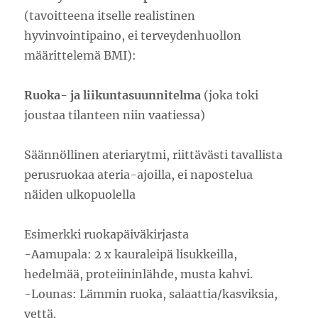
(tavoitteena itselle realistinen
hyvinvointipaino, ei terveydenhuollon
määrittelemä BMI):
Ruoka- ja liikuntasuunnitelma
(joka toki
joustaa tilanteen niin vaatiessa)
Säännöllinen ateriarytmi, riittävästi tavallista
perusruokaa ateria-ajoilla, ei napostelua
näiden ulkopuolella
Esimerkki ruokapäiväkirjasta
-Aamupala: 2 x kauraleipä lisukkeilla,
hedelmää, proteiininlähde, musta kahvi.️
-Lounas: Lämmin ruoka, salaattia/kasviksia,
vettä.