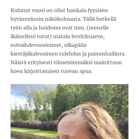
Kulunut vuosi on ollut hankala fyysisen
hyvinvoinnin näkökulmasta. Tällä hetkellä
työn alla ja hoidossa ovat mm. (monelle
ikäiselleni tutut) matala ferritiiniarvo,
esivaihdevuosioireet, olkapään
kiertäjäkalvosimen tulehdus ja painonhallinta.
Näistä erityisesti viimeisimmäksi mainittuun
koen kirjoittamisen tuovan apua.