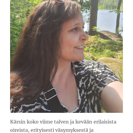
Kärsin koko viime talven ja kevään erilaisista
oireista, erityisesti väsymyksestä ja