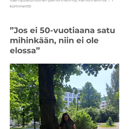
artikkeliin
kommentti
Mikä
itsemyötätuntoinen
painonhallinta?
”Jos ei 50-vuotiaana satu
mihinkään, niin ei ole
elossa”