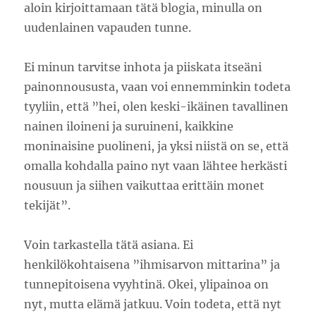
aloin kirjoittamaan tätä blogia, minulla on
uudenlainen vapauden tunne.
Ei minun tarvitse inhota ja piiskata itseäni
painonnoususta, vaan voi ennemminkin todeta
tyyliin, että ”hei, olen keski-ikäinen tavallinen
nainen iloineni ja suruineni, kaikkine
moninaisine puolineni, ja yksi niistä on se, että
omalla kohdalla paino nyt vaan lähtee herkästi
nousuun ja siihen vaikuttaa erittäin monet
tekijät”.
Voin tarkastella tätä asiana. Ei
henkilökohtaisena ”ihmisarvon mittarina” ja
tunnepitoisena vyyhtinä. Okei, ylipainoa on
nyt, mutta elämä jatkuu. Voin todeta, että nyt