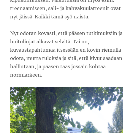
kipukohtauksen. Vaikutuksia on myös esim.
treenaamiseen, sali- ja kahvakuulatreenit ovat
nyt jäissä. Kaikki tämä syö naista.
Nyt odotan kovasti, että pääsen tutkimuksiin ja
hoitolinjat alkavat selvitä. Tai no,
kuvaustapahtumaa itsessään en kovin riemulla
odota, mutta tuloksia ja sitä, että kivut saadaan
hallintaan, ja pääsen taas jossain kohtaa
normiarkeen.