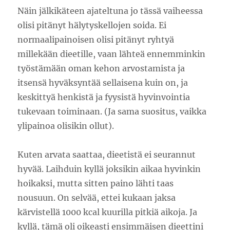
Näin jälkikäteen ajateltuna jo tässä vaiheessa
olisi pitänyt hälytyskellojen soida. Ei
normaalipainoisen olisi pitänyt ryhtyä
millekään dieetille, vaan lähteä ennemminkin
työstämään oman kehon arvostamista ja
itsensä hyväksyntää sellaisena kuin on, ja
keskittyä henkistä ja fyysistä hyvinvointia
tukevaan toiminaan. (Ja sama suositus, vaikka
ylipainoa olisikin ollut).
Kuten arvata saattaa, dieetistä ei seurannut
hyvää. Laihduin kyllä joksikin aikaa hyvinkin
hoikaksi, mutta sitten paino lähti taas
nousuun. On selvää, ettei kukaan jaksa
kärvistellä 1000 kcal kuurilla pitkiä aikoja. Ja
kyllä, tämä oli oikeasti ensimmäisen dieettini