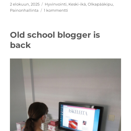
Julkaistu
Kategoriat
2 elokuun, 2025
Hyvinvointi
,
Keski-ikä
,
Olkapääkipu
,
artikkeliin
Painonhallinta
1 kommentti
”Jos
ei
50-
Old school blogger is
vuotiaana
satu
back
mihinkään,
niin
ei
ole
elossa”