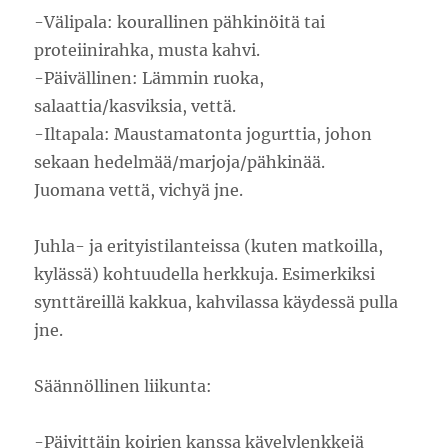
️-Välipala: kourallinen pähkinöitä tai
proteiinirahka, musta kahvi.
-Päivällinen: Lämmin ruoka,
salaattia/kasviksia, vettä.
-Iltapala: Maustamatonta jogurttia, johon
sekaan hedelmää/marjoja/pähkinää.
Juomana vettä, vichyä jne.
Juhla- ja erityistilanteissa (kuten matkoilla,
kylässä) kohtuudella herkkuja. Esimerkiksi
synttäreillä kakkua, kahvilassa käydessä pulla
jne.
Säännöllinen liikunta:
-Päivittäin koirien kanssa kävelylenkkejä