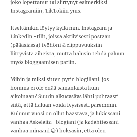
joko lopettanut tai siirtynyt esimerkiksi
Instagramiin, TikTokiin yms.
Itseltänikin löytyy kyllä mm. Instagram ja
LinkedIn -tilit, joissa aktiivisesti postaan
(pääasiassa) työhöni & riippuvuuksiin
liittyvistä aiheista, mutta halusin tehdä paluun
myös bloggaamisen pariin.
Mihin ja miksi sitten pyrin blogillani, jos
homma ei ole enää samanlaista kuin
aikoinaan? Suurin alkusysäys lähti puhtaasti
siitä, että haluan voida fyysisesti paremmin.
Kulunut vuosi on ollut haastava, ja lukiessani
vanhaa Askeleita -blogiani (ja kadehtiessani
vanhaa minääni 😉) hoksasin, että olen