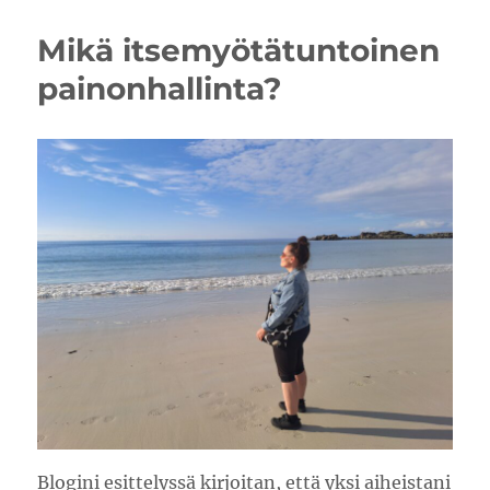
syksyyn
Mikä itsemyötätuntoinen
painonhallinta?
Blogini esittelyssä kirjoitan, että yksi aiheistani