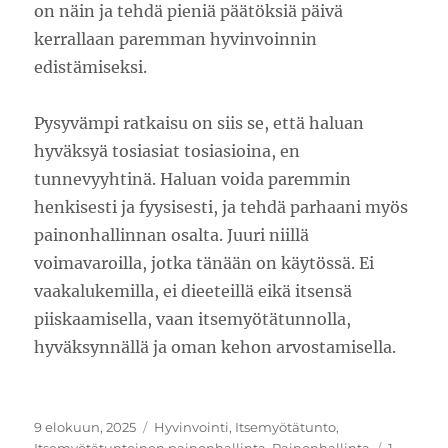
on näin ja tehdä pieniä päätöksiä päivä
kerrallaan paremman hyvinvoinnin
edistämiseksi.
Pysyvämpi ratkaisu on siis se, että haluan
hyväksyä tosiasiat tosiasioina, en
tunnevyyhtinä. Haluan voida paremmin
henkisesti ja fyysisesti, ja tehdä parhaani myös
painonhallinnan osalta. Juuri niillä
voimavaroilla, jotka tänään on käytössä. Ei
vaakalukemilla, ei dieeteillä eikä itsensä
piiskaamisella, vaan itsemyötätunnolla,
hyväksynnällä ja oman kehon arvostamisella.
Julkaistu
Kategoriat
9 elokuun, 2025
Hyvinvointi
,
Itsemyötätunto
,
Itsemyötätuntoinen painonhallinta
,
Painonhallinta
1