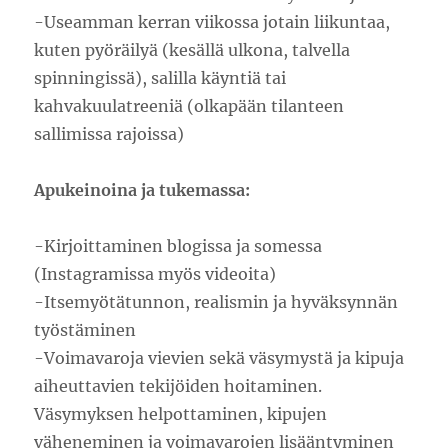
-Useamman kerran viikossa jotain liikuntaa,
kuten pyöräilyä (kesällä ulkona, talvella
spinningissä), salilla käyntiä tai
kahvakuulatreeniä (olkapään tilanteen
sallimissa rajoissa)
Apukeinoina ja tukemassa:
-Kirjoittaminen blogissa ja somessa
(Instagramissa myös videoita)
-Itsemyötätunnon, realismin ja hyväksynnän
työstäminen
-Voimavaroja vievien sekä väsymystä ja kipuja
aiheuttavien tekijöiden hoitaminen.
Väsymyksen helpottaminen, kipujen
väheneminen ja voimavarojen lisääntyminen