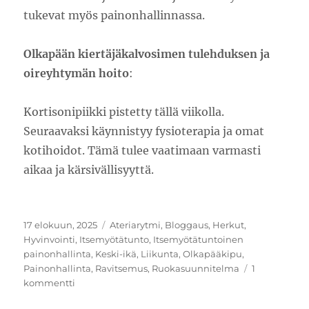
tukevat myös painonhallinnassa.
Olkapään kiertäjäkalvosimen tulehduksen ja
oireyhtymän hoito
:
Kortisonipiikki pistetty tällä viikolla.
Seuraavaksi käynnistyy fysioterapia ja omat
kotihoidot. Tämä tulee vaatimaan varmasti
aikaa ja kärsivällisyyttä.
Julkaistu
Kategoriat
17 elokuun, 2025
Ateriarytmi
,
Bloggaus
,
Herkut
,
Hyvinvointi
,
Itsemyötätunto
,
Itsemyötätuntoinen
painonhallinta
,
Keski-ikä
,
Liikunta
,
Olkapääkipu
,
Painonhallinta
,
Ravitsemus
,
Ruokasuunnitelma
1
artikkeliin
kommentti
Hyvinvointitavoitteet