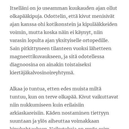
Itselläni on jo useamman kuukauden ajan ollut
olkapääkipuja. Odottelin, että kivut menisivät
ajan kanssa ohi kotikonstein ja kipulääkkeiden
voimin, mutta koska näin ei käynyt, niin
varasin lopulta ajan yksityiselle ortopedille.
Sain pitkittyneen tilanteen vuoksi lähetteen
magneettikuvaukseen, ja sitä odotellessa
diagnoosina on ainakin toistaiseksi
kiertäjäkalvosinoireyhtymä.
Alkaa jo tuntua, etten edes muista miltä
tuntuu, kun on terve olkapää. Kivut vaikuttavat
niin nukkumiseen kuin erilaisiin
arkiaskareisiin. Käden nostaminen tiettyyn
suuntaan ja ylös aiheuttaa voimakkaan