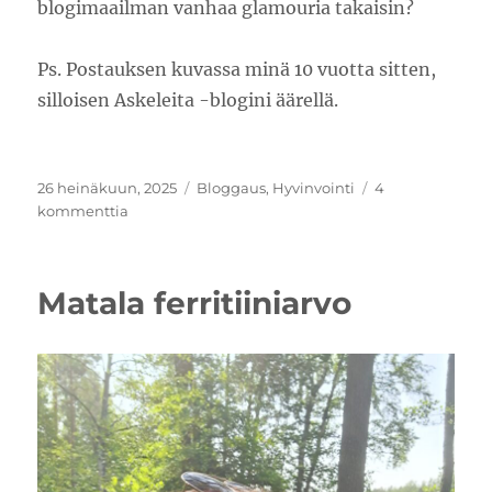
blogimaailman vanhaa glamouria takaisin?
Ps. Postauksen kuvassa minä 10 vuotta sitten,
silloisen Askeleita -blogini äärellä.
Julkaistu
Kategoriat
26 heinäkuun, 2025
Bloggaus
,
Hyvinvointi
4
artikkeliin
kommenttia
Old
school
blogger
Matala ferritiiniarvo
is
back