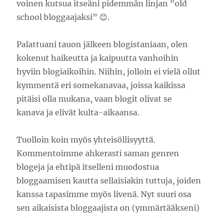
voinen kutsua itseäni pidemmän linjan ”old
school bloggaajaksi” 😊.
Palattuani tauon jälkeen blogistaniaan, olen
kokenut haikeutta ja kaipuutta vanhoihin
hyviin blogiaikoihin. Niihin, jolloin ei vielä ollut
kymmentä eri somekanavaa, joissa kaikissa
pitäisi olla mukana, vaan blogit olivat se
kanava ja elivät kulta-aikaansa.
Tuolloin koin myös yhteisöllisyyttä.
Kommentoimme ahkerasti saman genren
blogeja ja ehtipä itselleni muodostua
bloggaamisen kautta sellaisiakin tuttuja, joiden
kanssa tapasimme myös livenä. Nyt suuri osa
sen aikaisista bloggaajista on (ymmärtääkseni)