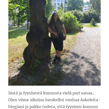
Iästä ja fyysisestä kunnosta vielä pari sanaa..
Olen viime aikoina lueskellut vanhaa Askeleita-
blogiani ja pakko todeta, että fyysisen kunnon