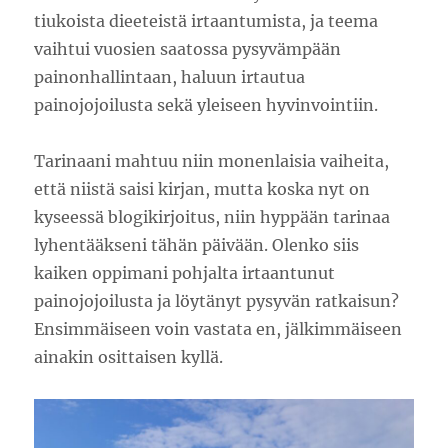
tiukoista dieeteistä irtaantumista, ja teema
vaihtui vuosien saatossa pysyvämpään
painonhallintaan, haluun irtautua
painojojoilusta sekä yleiseen hyvinvointiin.
Tarinaani mahtuu niin monenlaisia vaiheita,
että niistä saisi kirjan, mutta koska nyt on
kyseessä blogikirjoitus, niin hyppään tarinaa
lyhentääkseni tähän päivään. Olenko siis
kaiken oppimani pohjalta irtaantunut
painojojoilusta ja löytänyt pysyvän ratkaisun?
Ensimmäiseen voin vastata en, jälkimmäiseen
ainakin osittaisen kyllä.