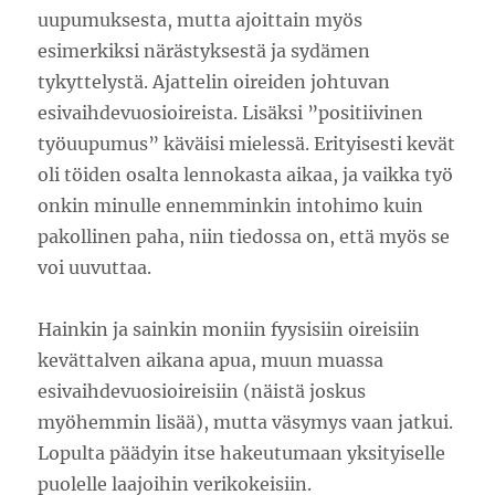
uupumuksesta, mutta ajoittain myös
esimerkiksi närästyksestä ja sydämen
tykyttelystä. Ajattelin oireiden johtuvan
esivaihdevuosioireista. Lisäksi ”positiivinen
työuupumus” käväisi mielessä. Erityisesti kevät
oli töiden osalta lennokasta aikaa, ja vaikka työ
onkin minulle ennemminkin intohimo kuin
pakollinen paha, niin tiedossa on, että myös se
voi uuvuttaa.
Hainkin ja sainkin moniin fyysisiin oireisiin
kevättalven aikana apua, muun muassa
esivaihdevuosioireisiin (näistä joskus
myöhemmin lisää), mutta väsymys vaan jatkui.
Lopulta päädyin itse hakeutumaan yksityiselle
puolelle laajoihin verikokeisiin.