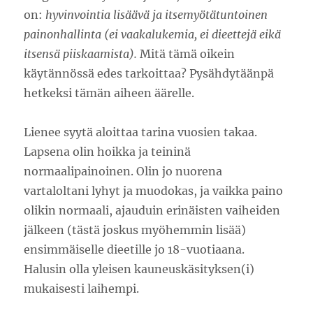
on:
hyvinvointia lisäävä ja itsemyötätuntoinen
painonhallinta (ei vaakalukemia, ei dieettejä eikä
itsensä piiskaamista).
Mitä tämä oikein
käytännössä edes tarkoittaa? Pysähdytäänpä
hetkeksi tämän aiheen äärelle.
Lienee syytä aloittaa tarina vuosien takaa.
Lapsena olin hoikka ja teininä
normaalipainoinen. Olin jo nuorena
vartaloltani lyhyt ja muodokas, ja vaikka paino
olikin normaali, ajauduin erinäisten vaiheiden
jälkeen (tästä joskus myöhemmin lisää)
ensimmäiselle dieetille jo 18-vuotiaana.
Halusin olla yleisen kauneuskäsityksen(i)
mukaisesti laihempi.