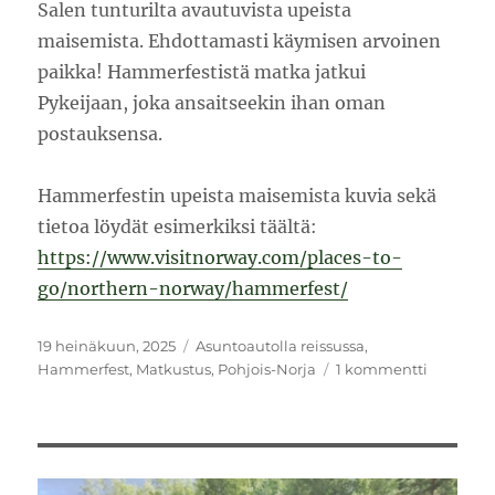
Salen tunturilta avautuvista upeista
maisemista. Ehdottamasti käymisen arvoinen
paikka! Hammerfestistä matka jatkui
Pykeijaan, joka ansaitseekin ihan oman
postauksensa.
Hammerfestin upeista maisemista kuvia sekä
tietoa löydät esimerkiksi täältä:
https://www.visitnorway.com/places-to-
go/northern-norway/hammerfest/
Julkaistu
Kategoriat
19 heinäkuun, 2025
Asuntoautolla reissussa
,
artikkelii
Hammerfest
,
Matkustus
,
Pohjois-Norja
1 kommentti
Asuntoau
Pohjois-
Norjassa:
Hammerf