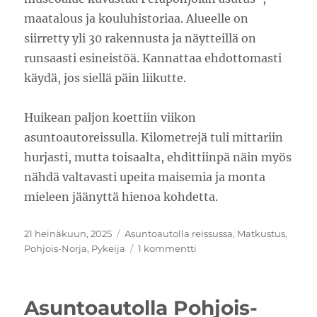
maatalous ja kouluhistoriaa. Alueelle on
siirretty yli 30 rakennusta ja näytteillä on
runsaasti esineistöä. Kannattaa ehdottomasti
käydä, jos siellä päin liikutte.
Huikean paljon koettiin viikon
asuntoautoreissulla. Kilometrejä tuli mittariin
hurjasti, mutta toisaalta, ehdittiinpä näin myös
nähdä valtavasti upeita maisemia ja monta
mieleen jäänyttä hienoa kohdetta.
Julkaistu
Kategoriat
21 heinäkuun, 2025
Asuntoautolla reissussa
,
Matkustus
,
artikkeliin
Pohjois-Norja
,
Pykeija
1 kommentti
Asuntoautolla
Pohjois-
Norjassa:
Asuntoautolla Pohjois-
Pykeija