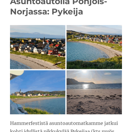
Asuntoautolla Pohjois-
Norjassa: Pykeija
Hammerfestistä asuntoautomatkamme jatkui
kohti idyllistä pikkukylää Pykeijaa (kts myös