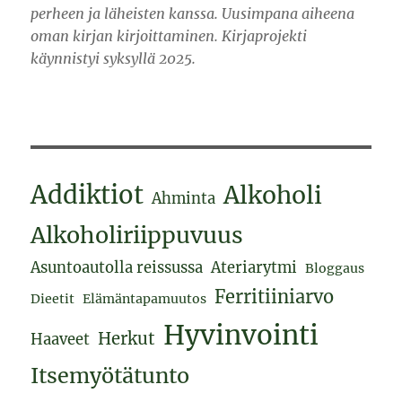
perheen ja läheisten kanssa. Uusimpana aiheena
oman kirjan kirjoittaminen. Kirjaprojekti
käynnistyi syksyllä 2025.
Addiktiot
Alkoholi
Ahminta
Alkoholiriippuvuus
Asuntoautolla reissussa
Ateriarytmi
Bloggaus
Ferritiiniarvo
Dieetit
Elämäntapamuutos
Hyvinvointi
Herkut
Haaveet
Itsemyötätunto