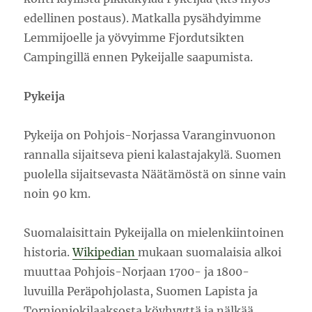
edellinen postaus). Matkalla pysähdyimme
Lemmijoelle ja yövyimme Fjordutsikten
Campingillä ennen Pykeijalle saapumista.
Pykeija
Pykeija on Pohjois-Norjassa Varanginvuonon
rannalla sijaitseva pieni kalastajakylä. Suomen
puolella sijaitsevasta Näätämöstä on sinne vain
noin 90 km.
Suomalaisittain Pykeijalla on mielenkiintoinen
historia.
Wikipedian
mukaan suomalaisia alkoi
muuttaa Pohjois-Norjaan 1700- ja 1800-
luvuilla Peräpohjolasta, Suomen Lapista ja
Tornionjokilaaksosta köyhyyttä ja nälkää