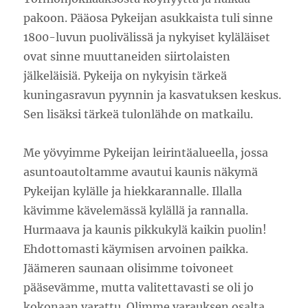
pakoon. Pääosa Pykeijan asukkaista tuli sinne
1800-luvun puolivälissä ja nykyiset kyläläiset
ovat sinne muuttaneiden siirtolaisten
jälkeläisiä. Pykeija on nykyisin tärkeä
kuningasravun pyynnin ja kasvatuksen keskus.
Sen lisäksi tärkeä tulonlähde on matkailu.
Me yövyimme Pykeijan leirintäalueella, jossa
asuntoautoltamme avautui kaunis näkymä
Pykeijan kylälle ja hiekkarannalle. Illalla
kävimme kävelemässä kylällä ja rannalla.
Hurmaava ja kaunis pikkukylä kaikin puolin!
Ehdottomasti käymisen arvoinen paikka.
Jäämeren saunaan olisimme toivoneet
pääsevämme, mutta valitettavasti se oli jo
kokonaan varattu. Olimme varauksen osalta