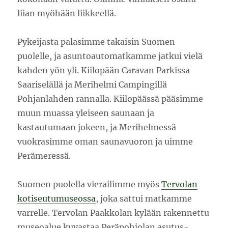
liian myöhään liikkeellä.
Pykeijasta palasimme takaisin Suomen
puolelle, ja asuntoautomatkamme jatkui vielä
kahden yön yli. Kiilopään Caravan Parkissa
Saariselällä ja Merihelmi Campingillä
Pohjanlahden rannalla. Kiilopäässä pääsimme
muun muassa yleiseen saunaan ja
kastautumaan jokeen, ja Merihelmessä
vuokrasimme oman saunavuoron ja uimme
Perämeressä.
Suomen puolella vierailimme myös
Tervolan
kotiseutumuseossa
, joka sattui matkamme
varrelle. Tervolan Paakkolan kylään rakennettu
museoalue kuvastaa Peräpohjolan asutus-,