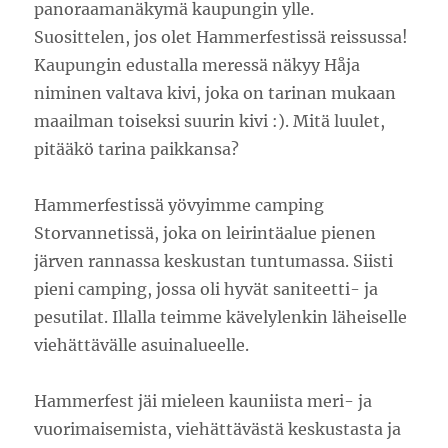
panoraamanäkymä kaupungin ylle.
Suosittelen, jos olet Hammerfestissä reissussa!
Kaupungin edustalla meressä näkyy Håja
niminen valtava kivi, joka on tarinan mukaan
maailman toiseksi suurin kivi :). Mitä luulet,
pitääkö tarina paikkansa?
Hammerfestissä yövyimme camping
Storvannetissä, joka on leirintäalue pienen
järven rannassa keskustan tuntumassa. Siisti
pieni camping, jossa oli hyvät saniteetti- ja
pesutilat. Illalla teimme kävelylenkin läheiselle
viehättävälle asuinalueelle.
Hammerfest jäi mieleen kauniista meri- ja
vuorimaisemista, viehättävästä keskustasta ja