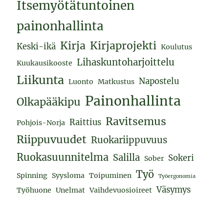
Itsemyötätuntoinen
painonhallinta
Kirja
Kirjaprojekti
Keski-ikä
Koulutus
Lihaskuntoharjoittelu
Kuukausikooste
Liikunta
Napostelu
Luonto
Matkustus
Painonhallinta
Olkapääkipu
Ravitsemus
Raittius
Pohjois-Norja
Riippuvuudet
Ruokariippuvuus
Ruokasuunnitelma
Salilla
Sokeri
Sober
Työ
Spinning
Syysloma
Toipuminen
Työergonomia
Väsymys
Työhuone
Unelmat
Vaihdevuosioireet