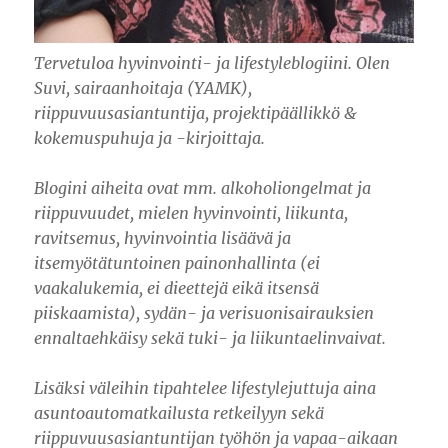
Tervetuloa hyvinvointi- ja lifestyleblogiini. Olen
Suvi, sairaanhoitaja (YAMK),
riippuvuusasiantuntija, projektipäällikkö &
kokemuspuhuja ja -kirjoittaja.
Blogini aiheita ovat mm. alkoholiongelmat ja
riippuvuudet, mielen hyvinvointi, liikunta,
ravitsemus, hyvinvointia lisäävä ja
itsemyötätuntoinen painonhallinta (ei
vaakalukemia, ei dieettejä eikä itsensä
piiskaamista), sydän- ja verisuonisairauksien
ennaltaehkäisy sekä tuki- ja liikuntaelinvaivat.
Lisäksi väleihin tipahtelee lifestylejuttuja aina
asuntoautomatkailusta retkeilyyn sekä
riippuvuusasiantuntijan työhön ja vapaa-aikaan