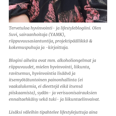
Tervetuloa hyvinvointi- ja lifestyleblogiini. Olen
Suvi, sairaanhoitaja (YAMK),
riippuvuusasiantuntija, projektipäällikkö &
kokemuspuhuja ja -kirjoittaja.
Blogini aiheita ovat mm. alkoholiongelmat ja
riippuvuudet, mielen hyvinvointi, liikunta,
ravitsemus, hyvinvointia lisäävä ja
itsemyötätuntoinen painonhallinta (ei
vaakalukemia, ei dieettejä eikä itsensä
piiskaamista), sydän- ja verisuonisairauksien
ennaltaehkäisy sekä tuki- ja liikuntaelinvaivat.
Lisäksi väleihin tipahtelee lifestylejuttuja aina