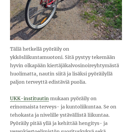
Tällä hetkellä pyöräily on
ykkösliikuntamuotoni. Sitä pystyy tekemään
hyvin olkapään kiertäjäkalvosinoireyhtymästä
huolimatta, nautin siitä ja lisäksi pyöräilyllä
paljon terveyttä edistäviä puolia.
UKK-instituutin
mukaan pyöräily on
erinomaista terveys- ja kuntoliikuntaa. Se on
tehokasta ja nivelille ystävällistä liikuntaa.
Pyöräily pitää yllä ja kehittää hengitys- ja
verenkiertoelimistön suorituskykyä sekä