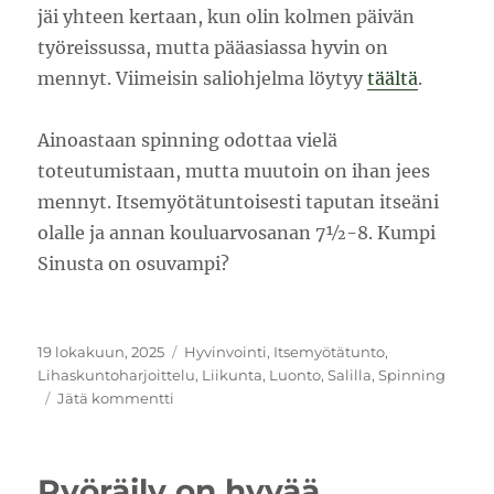
jäi yhteen kertaan, kun olin kolmen päivän
työreissussa, mutta pääasiassa hyvin on
mennyt. Viimeisin saliohjelma löytyy
täältä
.
Ainoastaan spinning odottaa vielä
toteutumistaan, mutta muutoin on ihan jees
mennyt. Itsemyötätuntoisesti taputan itseäni
olalle ja annan kouluarvosanan 7½-8. Kumpi
Sinusta on osuvampi?
Julkaistu
Kategoriat
19 lokakuun, 2025
Hyvinvointi
,
Itsemyötätunto
,
Lihaskuntoharjoittelu
,
Liikunta
,
Luonto
,
Salilla
,
Spinning
artikkeliin
Jätä kommentti
Syksyn
liikunnat
Pyöräily on hyvää