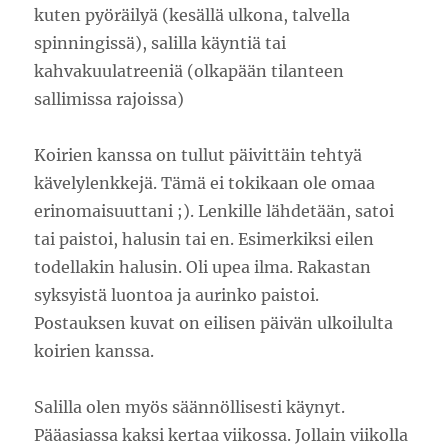
kuten pyöräilyä (kesällä ulkona, talvella
spinningissä), salilla käyntiä tai
kahvakuulatreeniä (olkapään tilanteen
sallimissa rajoissa)
Koirien kanssa on tullut päivittäin tehtyä
kävelylenkkejä. Tämä ei tokikaan ole omaa
erinomaisuuttani ;). Lenkille lähdetään, satoi
tai paistoi, halusin tai en. Esimerkiksi eilen
todellakin halusin. Oli upea ilma. Rakastan
syksyistä luontoa ja aurinko paistoi.
Postauksen kuvat on eilisen päivän ulkoilulta
koirien kanssa.
Salilla olen myös säännöllisesti käynyt.
Pääasiassa kaksi kertaa viikossa. Jollain viikolla