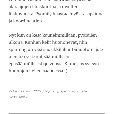
alaraajojen lihaskuntoa ja nivelten
liikkuvuutta. Pyöräily haastaa myös tasapainoa
ja koordinaatiota.
Nyt kun on kesä kauneimmillaan, pyöräilen
ulkona. Kunhan kelit huononevat, niin
spinning on yksi suosikkiliikuntamuotoni, jota
olen harrastanut säännöllisen
epäsäännöllisesti jo vuosia. Sinne siis syksyn
huonojen kelien saapuessa :).
Julkaistu
Kategoriat
22 heinäkuun, 2025
Pyöräily
,
Spinning
Jätä
artikkeliin
kommentti
Pyöräily
on
hyvää