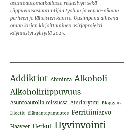
asuntoautomatkailusta retkeilyyn sekä
riippuvuusasiantuntijan työhön ja vapaa-aikaan
perheen ja läheisten kanssa. Uusimpana aiheena
oman kirjan kirjoittaminen. Kirjaprojekti
käynnistyi syksyllä 2025.
Addiktiot
Alkoholi
Ahminta
Alkoholiriippuvuus
Asuntoautolla reissussa
Ateriarytmi
Bloggaus
Ferritiiniarvo
Dieetit
Elämäntapamuutos
Hyvinvointi
Herkut
Haaveet