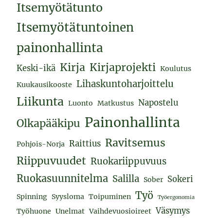
Itsemyötätunto
Itsemyötätuntoinen
painonhallinta
Kirja
Kirjaprojekti
Keski-ikä
Koulutus
Lihaskuntoharjoittelu
Kuukausikooste
Liikunta
Napostelu
Luonto
Matkustus
Painonhallinta
Olkapääkipu
Ravitsemus
Raittius
Pohjois-Norja
Riippuvuudet
Ruokariippuvuus
Ruokasuunnitelma
Salilla
Sokeri
Sober
Työ
Spinning
Syysloma
Toipuminen
Työergonomia
Väsymys
Työhuone
Unelmat
Vaihdevuosioireet