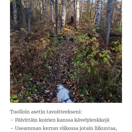
Tuolloin asetin tavoitteekseni:
– Päivittäin koirien kanssa kävelylenkkejä
– Useamman kerran viikossa jotain liikuntaa,