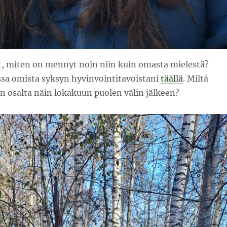
t, miten on mennyt noin niin kuin omasta mielestä?
ssa omista syksyn hyvinvointitavoistani
täällä
. Miltä
n osalta näin lokakuun puolen välin jälkeen?