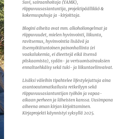
Suvi, sairaanhoitaja (YAMK),
riippuvuusasiantuntija, projektipäällikkö &
kokemuspuhuja ja -kirjoittaja.
Blogini aiheita ovat mm. alkoholiongelmat ja
riippuvuudet, mielen hyvinvointi, liikunta,
ravitsemus, hyvinvointia lisäävä ja
itsemyötätuntoinen painonhallinta (ei
vaakalukemia, ei dieettejä eikä itsensä
piiskaamista), sydän- ja verisuonisairauksien
ennaltaehkäisy sekä tuki- ja liikuntaelinvaivat.
Lisäksi väleihin tipahtelee lifestylejuttuja aina
asuntoautomatkailusta retkeilyyn sekä
riippuvuusasiantuntijan työhön ja vapaa-
aikaan perheen ja läheisten kanssa. Uusimpana
aiheena oman kirjan kirjoittaminen.
Kirjaprojekti käynnistyi syksyllä 2025.