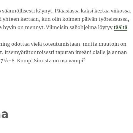
s säännöllisesti käynyt. Pääasiassa kaksi kertaa viikossa.
 jäi yhteen kertaan, kun olin kolmen päivän työreissussa,
a hyvin on mennyt. Viimeisin saliohjelma löytyy
täältä
.
ning odottaa vielä toteutumistaan, mutta muutoin on
. Itsemyötätuntoisesti taputan itseäni olalle ja annan
 7½-8. Kumpi Sinusta on osuvampi?
ma