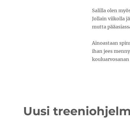
Salilla olen myö
Jollain viikolla
mutta pääasiass
Ainoastaan spin
ihan jees mennyt
kouluarvosanan
Uusi treeniohjel