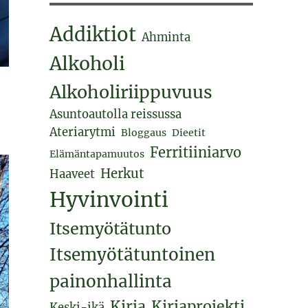
Addiktiot
Ahminta
Alkoholi
Alkoholiriippuvuus
Asuntoautolla reissussa
Ateriarytmi
Bloggaus
Dieetit
Ferritiiniarvo
Elämäntapamuutos
Herkut
Haaveet
Hyvinvointi
Itsemyötätunto
Itsemyötätuntoinen
painonhallinta
Kirja
Kirjaprojekti
Keski-ikä