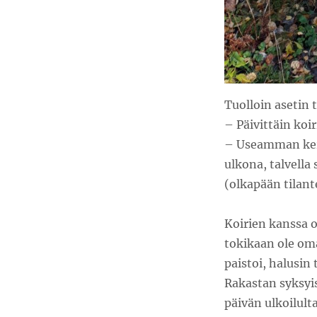
Tuolloin asetin 
– Päivittäin koi
– Useamman kerra
ulkona, talvella 
(olkapään tilant
Koirien kanssa o
tokikaan ole oma
paistoi, halusin 
Rakastan syksyis
päivän ulkoilult