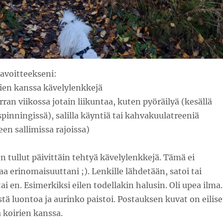
tavoitteekseni:
rien kanssa kävelylenkkejä
n viikossa jotain liikuntaa, kuten pyöräilyä (kesällä
spinningissä), salilla käyntiä tai kahvakuulatreeniä
een sallimissa rajoissa)
n tullut päivittäin tehtyä kävelylenkkejä. Tämä ei
a erinomaisuuttani ;). Lenkille lähdetään, satoi tai
tai en. Esimerkiksi eilen todellakin halusin. Oli upea ilma.
tä luontoa ja aurinko paistoi. Postauksen kuvat on eilis
a koirien kanssa.