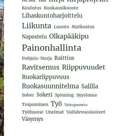
Koulutus
Kuukausikooste
Lihaskuntoharjoittelu
Liikunta
Luonto
Matkustus
Olkapääkipu
Napostelu
Painonhallinta
Raittius
Pohjois-Norja
Ravitsemus
Riippuvuudet
Ruokariippuvuus
Ruokasuunnitelma
Salilla
Sokeri
Sober
Spinning
Syysloma
Työ
Toipuminen
Työergonomia
Työhuone
Unelmat
Vaihdevuosioireet
Väsymys