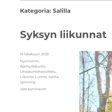
Kategoria:
Salilla
Syksyn liikunnat
Julkaistu
19 lokakuun, 2025
Kategoriat
Hyvinvointi
,
Itsemyötätunto
,
Lihaskuntoharjoittelu
,
Liikunta
,
Luonto
,
Salilla
,
Spinning
artikkeliin
Jätä kommentti
Syksyn
liikunnat