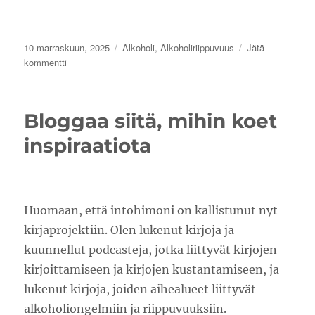
Julkaistu
Kategoriat
10 marraskuun, 2025
Alkoholi
,
Alkoholiriippuvuus
Jätä
artikkeliin
kommentti
Alkoholismin
ensioireet
ja
Bloggaa siitä, mihin koet
puheeksiotto
inspiraatiota
Huomaan, että intohimoni on kallistunut nyt
kirjaprojektiin. Olen lukenut kirjoja ja
kuunnellut podcasteja, jotka liittyvät kirjojen
kirjoittamiseen ja kirjojen kustantamiseen, ja
lukenut kirjoja, joiden aihealueet liittyvät
alkoholiongelmiin ja riippuvuuksiin.