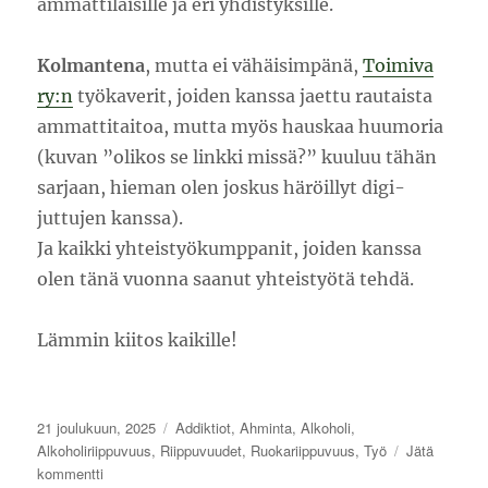
ammattilaisille ja eri yhdistyksille.
Kolmantena
, mutta ei vähäisimpänä,
Toimiva
ry:n
työkaverit, joiden kanssa jaettu rautaista
ammattitaitoa, mutta myös hauskaa huumoria
(kuvan ”olikos se linkki missä?” kuuluu tähän
sarjaan, hieman olen joskus häröillyt digi-
juttujen kanssa).
Ja kaikki yhteistyökumppanit, joiden kanssa
olen tänä vuonna saanut yhteistyötä tehdä.
Lämmin kiitos kaikille!
Julkaistu
Kategoriat
21 joulukuun, 2025
Addiktiot
,
Ahminta
,
Alkoholi
,
Alkoholiriippuvuus
,
Riippuvuudet
,
Ruokariippuvuus
,
Työ
Jätä
artikkeliin
kommentti