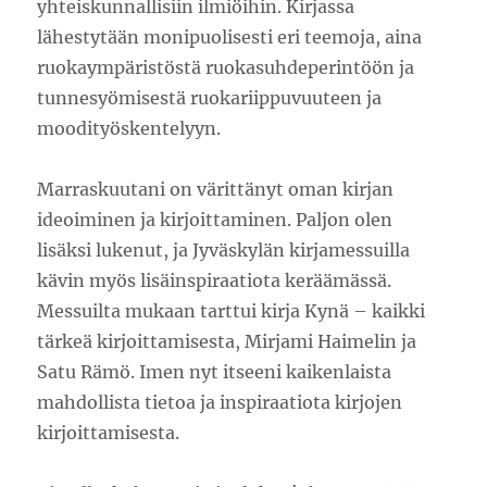
yhteiskunnallisiin ilmiöihin. Kirjassa
lähestytään monipuolisesti eri teemoja, aina
ruokaympäristöstä ruokasuhdeperintöön ja
tunnesyömisestä ruokariippuvuuteen ja
moodityöskentelyyn.
Marraskuutani on värittänyt oman kirjan
ideoiminen ja kirjoittaminen. Paljon olen
lisäksi lukenut, ja Jyväskylän kirjamessuilla
kävin myös lisäinspiraatiota keräämässä.
Messuilta mukaan tarttui kirja Kynä – kaikki
tärkeä kirjoittamisesta, Mirjami Haimelin ja
Satu Rämö. Imen nyt itseeni kaikenlaista
mahdollista tietoa ja inspiraatiota kirjojen
kirjoittamisesta.