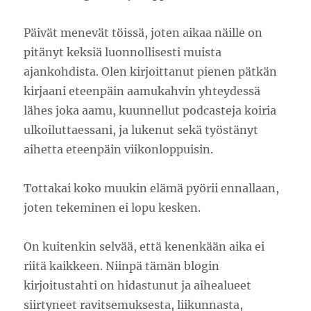
Päivät menevät töissä, joten aikaa näille on
pitänyt keksiä luonnollisesti muista
ajankohdista. Olen kirjoittanut pienen pätkän
kirjaani eteenpäin aamukahvin yhteydessä
lähes joka aamu, kuunnellut podcasteja koiria
ulkoiluttaessani, ja lukenut sekä työstänyt
aihetta eteenpäin viikonloppuisin.
Tottakai koko muukin elämä pyörii ennallaan,
joten tekeminen ei lopu kesken.
On kuitenkin selvää, että kenenkään aika ei
riitä kaikkeen. Niinpä tämän blogin
kirjoitustahti on hidastunut ja aihealueet
siirtyneet ravitsemuksesta, liikunnasta,