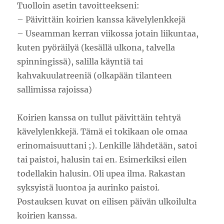
Tuolloin asetin tavoitteekseni:
– Päivittäin koirien kanssa kävelylenkkejä
– Useamman kerran viikossa jotain liikuntaa,
kuten pyöräilyä (kesällä ulkona, talvella
spinningissä), salilla käyntiä tai
kahvakuulatreeniä (olkapään tilanteen
sallimissa rajoissa)
Koirien kanssa on tullut päivittäin tehtyä
kävelylenkkejä. Tämä ei tokikaan ole omaa
erinomaisuuttani ;). Lenkille lähdetään, satoi
tai paistoi, halusin tai en. Esimerkiksi eilen
todellakin halusin. Oli upea ilma. Rakastan
syksyistä luontoa ja aurinko paistoi.
Postauksen kuvat on eilisen päivän ulkoilulta
koirien kanssa.