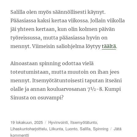
Salilla olen myös säännöllisesti käynyt.
Pääasiassa kaksi kertaa viikossa. Jollain viikolla
jäi yhteen kertaan, kun olin kolmen päivän
työreissussa, mutta pääasiassa hyvin on
mennyt. Viimeisin saliohjelma löytyy
täältä
.
Ainoastaan spinning odottaa vielä
toteutumistaan, mutta muutoin on ihan jees
mennyt. Itsemyötätuntoisesti taputan itseäni
olalle ja annan kouluarvosanan 7½-8. Kumpi
Sinusta on osuvampi?
Julkaistu
Kategoriat
19 lokakuun, 2025
Hyvinvointi
,
Itsemyötätunto
,
Lihaskuntoharjoittelu
,
Liikunta
,
Luonto
,
Salilla
,
Spinning
Jätä
artikkeliin
kommentti