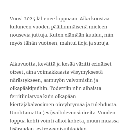
Vuosi 2025 lähenee loppuaan. Aika koostaa
kuluneen vuoden päällimmäisenä mieleen
nousevia juttuja. Kuten elämään kuuluu, niin
myös tähän vuoteen, mahtui iloja ja suruja.
Alkuvuotta, kevättä ja kesää väritti erinäiset
oireet, aina voimakkaasta väsymyksestä
närästykseen, aamuyön valvomisiin ja
olkapääkipuihin. Todettiin niin alhaista
ferritiiniarvoa kuin olkapään
kiertäjäkalvosimen oireyhtymää ja tulehdusta.
Unohtamatta (esi)vaihdevuosioireita. Vuoden
loppua kohti vointi alkoi koheta, muun muassa
lisäraudan, estrogeenisuihkeiden,