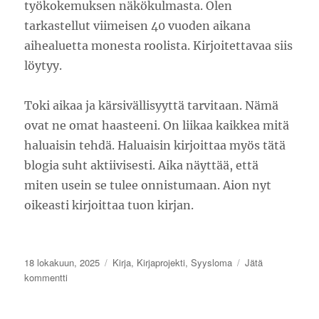
työkokemuksen näkökulmasta. Olen
tarkastellut viimeisen 40 vuoden aikana
aihealuetta monesta roolista. Kirjoitettavaa siis
löytyy.
Toki aikaa ja kärsivällisyyttä tarvitaan. Nämä
ovat ne omat haasteeni. On liikaa kaikkea mitä
haluaisin tehdä. Haluaisin kirjoittaa myös tätä
blogia suht aktiivisesti. Aika näyttää, että
miten usein se tulee onnistumaan. Aion nyt
oikeasti kirjoittaa tuon kirjan.
Julkaistu
Kategoriat
18 lokakuun, 2025
Kirja
,
Kirjaprojekti
,
Syysloma
Jätä
artikkeliin
kommentti
Syysloma
ja