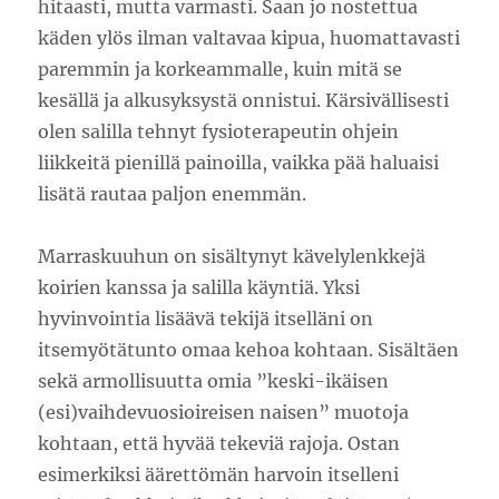
hitaasti, mutta varmasti. Saan jo nostettua
käden ylös ilman valtavaa kipua, huomattavasti
paremmin ja korkeammalle, kuin mitä se
kesällä ja alkusyksystä onnistui. Kärsivällisesti
olen salilla tehnyt fysioterapeutin ohjein
liikkeitä pienillä painoilla, vaikka pää haluaisi
lisätä rautaa paljon enemmän.
Marraskuuhun on sisältynyt kävelylenkkejä
koirien kanssa ja salilla käyntiä. Yksi
hyvinvointia lisäävä tekijä itselläni on
itsemyötätunto omaa kehoa kohtaan. Sisältäen
sekä armollisuutta omia ”keski-ikäisen
(esi)vaihdevuosioireisen naisen” muotoja
kohtaan, että hyvää tekeviä rajoja. Ostan
esimerkiksi äärettömän harvoin itselleni