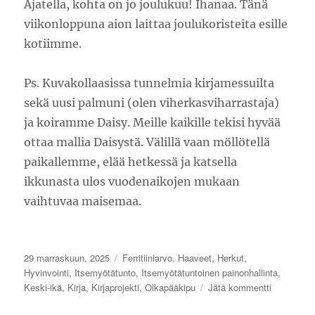
Ajatella, kohta on jo joulukuu! Ihanaa. Tänä
viikonloppuna aion laittaa joulukoristeita esille
kotiimme.
Ps. Kuvakollaasissa tunnelmia kirjamessuilta
sekä uusi palmuni (olen viherkasviharrastaja)
ja koiramme Daisy. Meille kaikille tekisi hyvää
ottaa mallia Daisystä. Välillä vaan möllötellä
paikallemme, elää hetkessä ja katsella
ikkunasta ulos vuodenaikojen mukaan
vaihtuvaa maisemaa.
Julkaistu
Kategoriat
29 marraskuun, 2025
Ferritiiniarvo
,
Haaveet
,
Herkut
,
Hyvinvointi
,
Itsemyötätunto
,
Itsemyötätuntoinen painonhallinta
,
artikkeliin
Keski-ikä
,
Kirja
,
Kirjaprojekti
,
Olkapääkipu
Jätä kommentti
Hyvinvoint