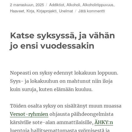
Julkaistu
Kategoriat
2 marraskuun, 2025
Addiktiot
,
Alkoholi
,
Alkoholiriippuvuus
,
artikkeliin
Haaveet
,
Kirja
,
Kirjaprojekti
,
Unelmat
Jätä kommentti
Bloggaa
siitä,
mihin
Katse syksyssä, ja vähän
koet
inspiraatiota
jo ensi vuodessakin
Nopeasti on syksy edennyt lokakuun loppuun.
Syys- ja lokakuuhun on mahtunut niin iloja
kuin suruja, kuten elämään kuuluu.
Töiden osalta syksy on sisältänyt muun muassa
Versot-ryhmien
ohjausta päihdeongelmista
kärsiville sote-alan ammattilaisille,
ÄHKY:n
luentoja hallitsemattomasta syömisestä ja