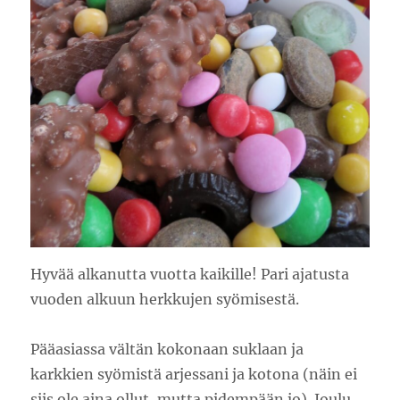
Hyvää alkanutta vuotta kaikille! Pari ajatusta
vuoden alkuun herkkujen syömisestä.
Pääasiassa vältän kokonaan suklaan ja
karkkien syömistä arjessani ja kotona (näin ei
siis ole aina ollut, mutta pidempään jo). Joulu