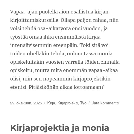
Vapaa-ajan puolella aion osallistua kirjan
kirjoittamiskurssille. Ollapa paljon rahaa, niin
voisi tehdä osa-aikatyötä ensi vuoden, ja
työstää omaa ihka ensimmäistä kirjaa
intensiivisemmin eteenpäin. Toki sitä voi
töiden ohellakin tehdä, onhan tässä monia
opiskeluitakin vuosien varrella töiden rinnalla
opiskeltu, mutta mitä enemmän vapaa-aikaa
olisi, niin sen nopeammin kirjaprojektikin
etenisi. Pitäisiköhän alkaa lottoamaan?
Julkaistu
Kategoriat
artikkelii
29 lokakuun, 2025
Kirja
,
Kirjaprojekti
,
Työ
Jätä kommentti
Katse
syksyss
ja
Kirjaprojektia ja monia
vähän
jo