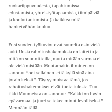
ruokariippuvuudesta, tapahtumissa
edustamista, yhteistyötapaamisia, tiimipäiviä
ja kouluttautumista. Ja kaikkea mitä
hanketyöhön kuuluu.
Ensi vuoden työkuviot ovat suurelta osin vielä
auki. Uusia rahoitushakemuksia on laitettu ja
niitä on suunnitteilla, mutta mitään varmaa ei
ole vielä mistään. Muutamakin ihminen on
sanonut ”oot sellainen, että kyllä sinä aina
jotain keksit”. Täytyy muistaa tämä, jos
rahoitushakemukset eivät tuota tulosta. Tuu-
tikki Muumeista on sanonut: ”Kaikki on hyvin
epävarmaa, ja juuri se tekee minut levolliseksi.”
Mennään tällä.