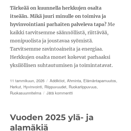
Tärkeää on kuunnella herkkujen osalta
itseään. Mikä juuri minulle on toimiva ja
hyvinvointiani parhaiten palveleva tapa?
Me
kaikki tarvitsemme säännöllistä, riittävää,
monipuolista ja joustavaa syömistä.
Tarvitsemme ravintoaineita ja energiaa.
Herkkujen osalta monet kokevat parhaaksi
yksilöllisen suhtautumisen ja toimintatavat.
Julkaistu
Kategoriat
11 tammikuun, 2026
Addiktiot
,
Ahminta
,
Elämäntapamuutos
,
Herkut
,
Hyvinvointi
,
Riippuvuudet
,
Ruokariippuvuus
,
artikkeliin
Ruokasuunnitelma
Jätä kommentti
Mietteitä
herkkujen
syömisestä
Vuoden 2025 ylä- ja
alamäkiä