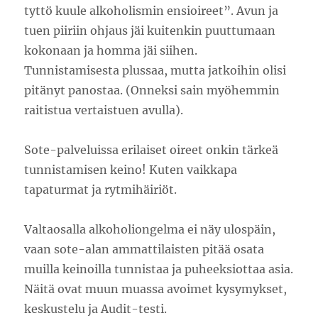
tyttö kuule alkoholismin ensioireet”. Avun ja
tuen piiriin ohjaus jäi kuitenkin puuttumaan
kokonaan ja homma jäi siihen.
Tunnistamisesta plussaa, mutta jatkoihin olisi
pitänyt panostaa. (Onneksi sain myöhemmin
raitistua vertaistuen avulla).
Sote-palveluissa erilaiset oireet onkin tärkeä
tunnistamisen keino! Kuten vaikkapa
tapaturmat ja rytmihäiriöt.
Valtaosalla alkoholiongelma ei näy ulospäin,
vaan sote-alan ammattilaisten pitää osata
muilla keinoilla tunnistaa ja puheeksiottaa asia.
Näitä ovat muun muassa avoimet kysymykset,
keskustelu ja Audit-testi.