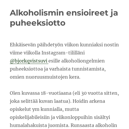
ja
kirjoja
Alkoholismin ensioireet ja
puheeksiotto
Ehkäisevän päihdetyön viikon kunniaksi nostin
viime viikolla Instagram-tililläni
@bjorkqvistsuvi
esille alkoholiongelmien
puheeksiottoa ja varhaista tunnistamista,
omien nuoruusmuistojen kera.
Olen kuvassa 18-vuotiaana (eli 30 vuotta sitten,
joka selittää kuvan laatua). Hoidin arkena
opiskelut ym kunnialla, mutta
opiskelijabileisiin ja viikonloppuihin sisältyi
humalahakuista juomista. Runsaasta alkoholin