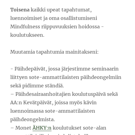
Toisena
kaikki upeat tapahtumat,
luennoimiset ja oma osallistumiseni
Mindfulness riippuvuuksien hoidossa -
koulutukseen.
Muutamia tapahtumia mainitakseni:
-️ Päihdepäivät, jossa järjestimme seminaarin
liittyen sote-ammattilaisten päihdeongelmiin
sekä pidimme ständiä.
– Päihdesairaanhoitajien koulutuspäivä sekä
AA:n Kevätpäivät, joissa myös kävin
luennoimassa sote-ammattilaisten
päihdeongelmista.
– Monet
ÄHKY:n
koulutukset sote-alan