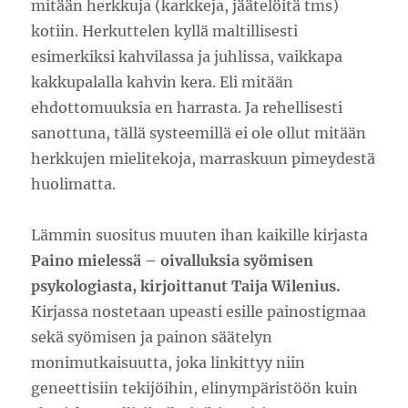
mitään herkkuja (karkkeja, jäätelöitä tms)
kotiin. Herkuttelen kyllä maltillisesti
esimerkiksi kahvilassa ja juhlissa, vaikkapa
kakkupalalla kahvin kera. Eli mitään
ehdottomuuksia en harrasta. Ja rehellisesti
sanottuna, tällä systeemillä ei ole ollut mitään
herkkujen mielitekoja, marraskuun pimeydestä
huolimatta.
Lämmin suositus muuten ihan kaikille kirjasta
Paino mielessä – oivalluksia syömisen
psykologiasta, kirjoittanut Taija Wilenius.
Kirjassa nostetaan upeasti esille painostigmaa
sekä syömisen ja painon säätelyn
monimutkaisuutta, joka linkittyy niin
geneettisiin tekijöihin, elinympäristöön kuin