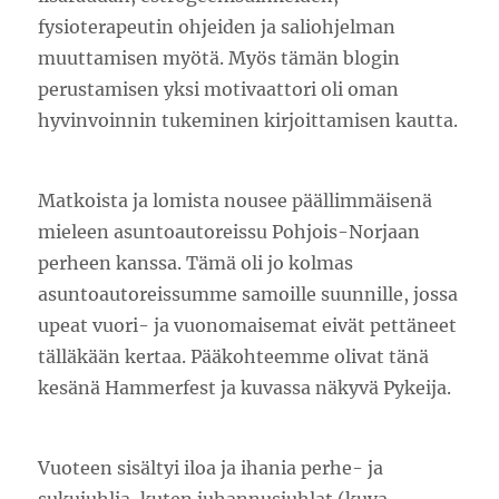
fysioterapeutin ohjeiden ja saliohjelman
muuttamisen myötä. Myös tämän blogin
perustamisen yksi motivaattori oli oman
hyvinvoinnin tukeminen kirjoittamisen kautta.
Matkoista ja lomista nousee päällimmäisenä
mieleen asuntoautoreissu Pohjois-Norjaan
perheen kanssa. Tämä oli jo kolmas
asuntoautoreissumme samoille suunnille, jossa
upeat vuori- ja vuonomaisemat eivät pettäneet
tälläkään kertaa. Pääkohteemme olivat tänä
kesänä Hammerfest ja kuvassa näkyvä Pykeija.
Vuoteen sisältyi iloa ja ihania perhe- ja
sukujuhlia, kuten juhannusjuhlat (kuva