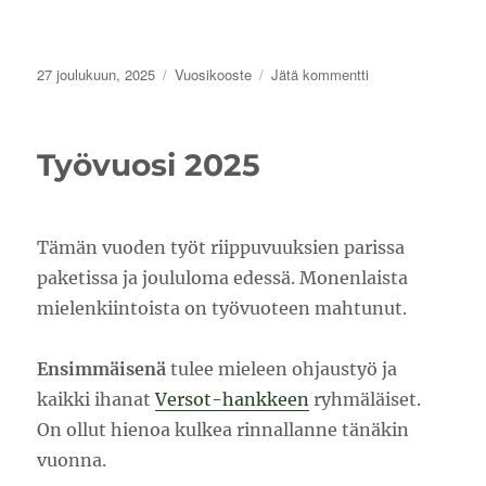
Julkaistu
Kategoriat
artikkeliin
27 joulukuun, 2025
Vuosikooste
Jätä kommentti
Vuoden
2025
ylä-
Työvuosi 2025
ja
alamäkiä
Tämän vuoden työt riippuvuuksien parissa
paketissa ja joululoma edessä. Monenlaista
mielenkiintoista on työvuoteen mahtunut.
Ensimmäisenä
tulee mieleen ohjaustyö ja
kaikki ihanat
Versot-hankkeen
ryhmäläiset.
On ollut hienoa kulkea rinnallanne tänäkin
vuonna.