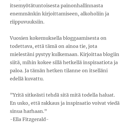
itsemyötätuntoisesta painonhallinnasta
enemmänkin kirjoittamiseen, alkoholiin ja
riippuvuuksiin.
Vuosien kokemuksella bloggaamisesta on
todettava, että tämä on ainoa tie, jota
mielestäni pystyy kulkemaan. Kirjoittaa blogiin
siitä, mihin kokee sillä hetkellä inspiraatiota ja
paloa. Ja tämän hetken tilanne on itselläni
edellä kuvattu.
”Yritä sitkeästi tehdä sitä mitä todella haluat.
En usko, että rakkaus ja inspiraatio voivat viedä
sinua harhaan.”
-Ella Fitzgerald-