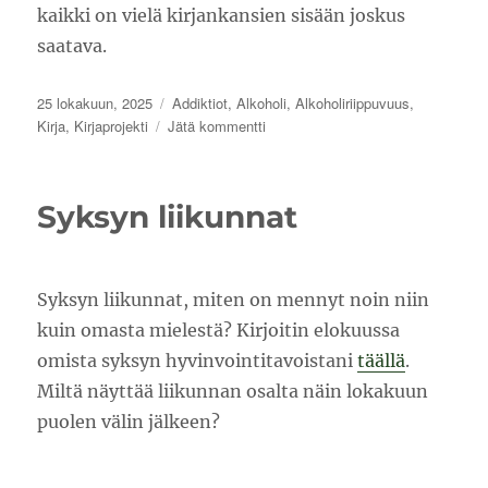
kaikki on vielä kirjankansien sisään joskus
saatava.
Julkaistu
Kategoriat
25 lokakuun, 2025
Addiktiot
,
Alkoholi
,
Alkoholiriippuvuus
,
artikkeliin
Kirja
,
Kirjaprojekti
Jätä kommentti
Kirjaprojektia
ja
monia
Syksyn liikunnat
näkökulmia
Syksyn liikunnat, miten on mennyt noin niin
kuin omasta mielestä? Kirjoitin elokuussa
omista syksyn hyvinvointitavoistani
täällä
.
Miltä näyttää liikunnan osalta näin lokakuun
puolen välin jälkeen?