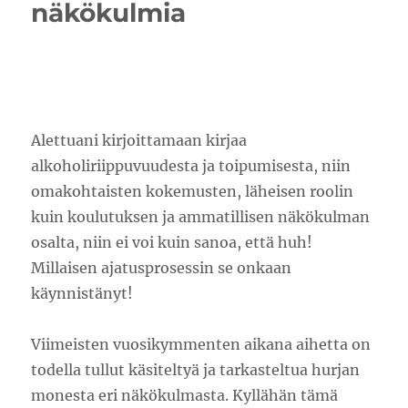
näkökulmia
ensi
vuodess
Alettuani kirjoittamaan kirjaa
alkoholiriippuvuudesta ja toipumisesta, niin
omakohtaisten kokemusten, läheisen roolin
kuin koulutuksen ja ammatillisen näkökulman
osalta, niin ei voi kuin sanoa, että huh!
Millaisen ajatusprosessin se onkaan
käynnistänyt!
Viimeisten vuosikymmenten aikana aihetta on
todella tullut käsiteltyä ja tarkasteltua hurjan
monesta eri näkökulmasta. Kyllähän tämä