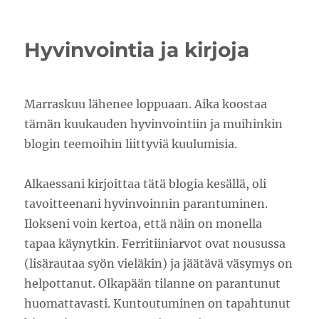
Työvuosi
2025
Hyvinvointia ja kirjoja
Marraskuu lähenee loppuaan. Aika koostaa
tämän kuukauden hyvinvointiin ja muihinkin
blogin teemoihin liittyviä kuulumisia.
Alkaessani kirjoittaa tätä blogia kesällä, oli
tavoitteenani hyvinvoinnin parantuminen.
Ilokseni voin kertoa, että näin on monella
tapaa käynytkin. Ferritiiniarvot ovat nousussa
(lisärautaa syön vieläkin) ja jäätävä väsymys on
helpottanut. Olkapään tilanne on parantunut
huomattavasti. Kuntoutuminen on tapahtunut