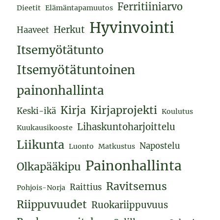
Ferritiiniarvo
Dieetit
Elämäntapamuutos
Hyvinvointi
Herkut
Haaveet
Itsemyötätunto
Itsemyötätuntoinen
painonhallinta
Kirja
Kirjaprojekti
Keski-ikä
Koulutus
Lihaskuntoharjoittelu
Kuukausikooste
Liikunta
Napostelu
Luonto
Matkustus
Painonhallinta
Olkapääkipu
Ravitsemus
Raittius
Pohjois-Norja
Riippuvuudet
Ruokariippuvuus