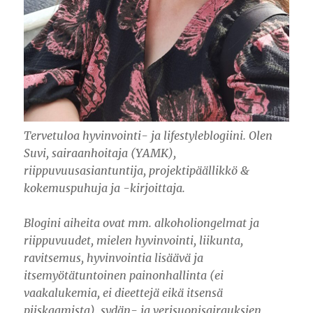
Tervetuloa hyvinvointi- ja lifestyleblogiini. Olen
Suvi, sairaanhoitaja (YAMK),
riippuvuusasiantuntija, projektipäällikkö &
kokemuspuhuja ja -kirjoittaja.
Blogini aiheita ovat mm. alkoholiongelmat ja
riippuvuudet, mielen hyvinvointi, liikunta,
ravitsemus, hyvinvointia lisäävä ja
itsemyötätuntoinen painonhallinta (ei
vaakalukemia, ei dieettejä eikä itsensä
piiskaamista), sydän- ja verisuonisairauksien