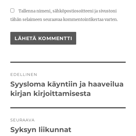
Tallenna nimeni, sähköpostiosoitteeni ja sivustoni
tähän selaimeen seuraavaa kommentointikertaa varten.
Artikkelien
EDELLINEN
selaus
Syysloma käyntiin ja haaveilua
Edellinen
artikkeli:
kirjan kirjoittamisesta
SEURAAVA
Syksyn liikunnat
Seuraava