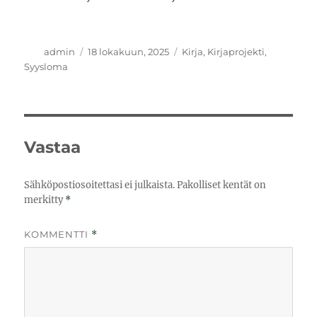
Kirjoittaja
Julkaistu
Kategoriat
admin
18 lokakuun, 2025
Kirja
,
Kirjaprojekti
,
Syysloma
Vastaa
Sähköpostiosoitettasi ei julkaista.
Pakolliset kentät on
merkitty
*
KOMMENTTI
*