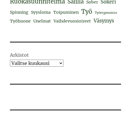
Ruokasuunnitelma
Salilla
Sokeri
Sober
Työ
Spinning
Syysloma
Toipuminen
Työergonomia
Väsymys
Työhuone
Unelmat
Vaihdevuosioireet
Arkistot