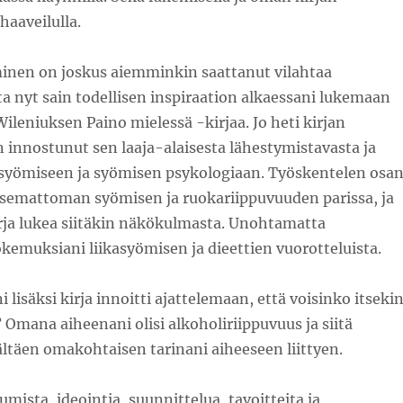
haaveilulla.
aminen on joskus aiemminkin saattanut vilahtaa
a nyt sain todellisen inspiraation alkaessani lukemaan
Wileniuksen Paino mielessä -kirjaa. Jo heti kirjan
n innostunut sen laaja-alaisesta lähestymistavasta ja
yömiseen ja syömisen psykologiaan. Työskentelen osa
itsemattoman syömisen ja ruokariippuvuuden parissa, ja
rja lukea siitäkin näkökulmasta. Unohtamatta
emuksiani liikasyömisen ja dieettien vuorotteluista.
 lisäksi kirja innoitti ajattelemaan, että voisinko itseki
? Omana aiheenani olisi alkoholiriippuvuus ja siitä
ltäen omakohtaisen tarinani aiheeseen liittyen.
mista, ideointia, suunnittelua, tavoitteita ja