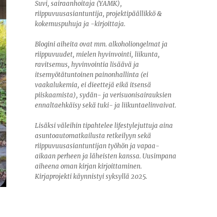
Suvi, sairaanhoitaja (YAMK),
riippuvuusasiantuntija, projektipäällikkö &
kokemuspuhuja ja -kirjoittaja.
Blogini aiheita ovat mm. alkoholiongelmat ja
riippuvuudet, mielen hyvinvointi, liikunta,
ravitsemus, hyvinvointia lisäävä ja
itsemyötätuntoinen painonhallinta (ei
vaakalukemia, ei dieettejä eikä itsensä
piiskaamista), sydän- ja verisuonisairauksien
ennaltaehkäisy sekä tuki- ja liikuntaelinvaivat.
Lisäksi väleihin tipahtelee lifestylejuttuja aina
asuntoautomatkailusta retkeilyyn sekä
riippuvuusasiantuntijan työhön ja vapaa-
aikaan perheen ja läheisten kanssa. Uusimpana
aiheena oman kirjan kirjoittaminen.
Kirjaprojekti käynnistyi syksyllä 2025.