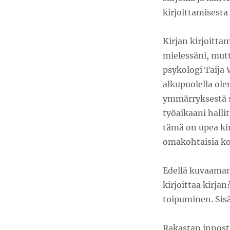
kirjoittamisesta 
Kirjan kirjoitt
mielessäni, mutt
psykologi Taija 
alkupuolella ole
ymmärryksestä s
työaikaani hall
tämä on upea ki
omakohtaisia kok
Edellä kuvaamani
kirjoittaa kirjan
toipuminen. Sisä
Rakastan innostu