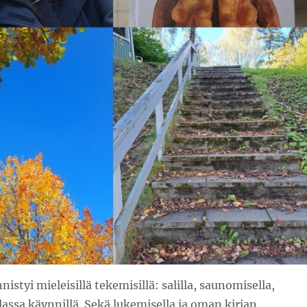
styi mieleisillä tekemisillä: salilla, saunomisella,
ilassa käynnillä. Sekä lukemisella ja oman kirjan