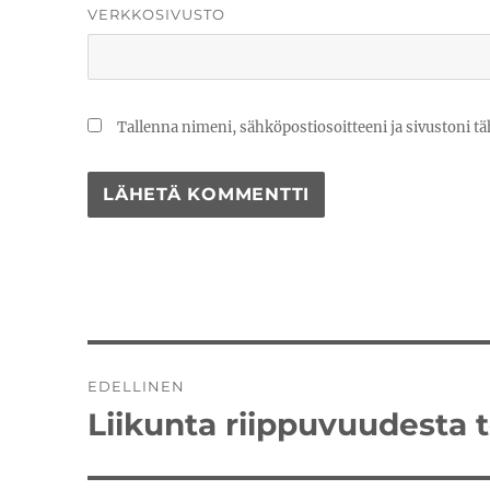
VERKKOSIVUSTO
Tallenna nimeni, sähköpostiosoitteeni ja sivustoni 
Artikkelien
EDELLINEN
selaus
Liikunta riippuvuudesta
Edellinen
artikkeli: