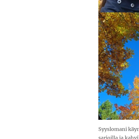
Syyslomani käynni
sarjoilla ja kahv