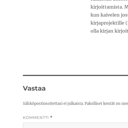
kirjoittamista. M
kun kaivelen jost
kirjaprojektille 
olla kirjan kirjo
Vastaa
Sähköpostiosoitettasi ei julkaista.
Pakolliset kentät on me
KOMMENTTI
*