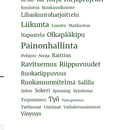
Koulutus
Kuukausikooste
Lihaskuntoharjoittelu
Liikunta
Luonto
Matkustus
Olkapääkipu
Napostelu
Painonhallinta
Raittius
Pohjois-Norja
Ravitsemus
Riippuvuudet
Ruokariippuvuus
Ruokasuunnitelma
Salilla
Sokeri
Sober
Spinning
Syysloma
Työ
Toipuminen
Työergonomia
Työhuone
Unelmat
Vaihdevuosioireet
Väsymys