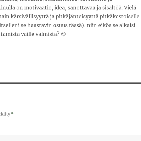
inulla on motivaatio, idea, sanottavaa ja sisältöä. Vielä
ain kärsivällisyyttä ja pitkäjänteisyyttä pitkäkestoiselle
(itselleni se haastavin osuus tässä), niin eikös se alkaisi
ittamista vaille valmista? 😉
rkitty
*