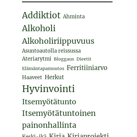
Addiktiot
Ahminta
Alkoholi
Alkoholiriippuvuus
Asuntoautolla reissussa
Ateriarytmi
n
Bloggaus
Dieetit
Ferritiiniarvo
Elämäntapamuutos
Herkut
Haaveet
Hyvinvointi
Itsemyötätunto
n
Itsemyötätuntoinen
painonhallinta
Kirja
Kirjaprojekti
Keski-ikä