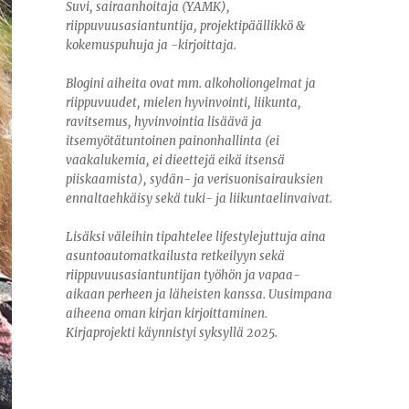
Suvi, sairaanhoitaja (YAMK),
riippuvuusasiantuntija, projektipäällikkö &
kokemuspuhuja ja -kirjoittaja.
Blogini aiheita ovat mm. alkoholiongelmat ja
riippuvuudet, mielen hyvinvointi, liikunta,
ravitsemus, hyvinvointia lisäävä ja
itsemyötätuntoinen painonhallinta (ei
vaakalukemia, ei dieettejä eikä itsensä
piiskaamista), sydän- ja verisuonisairauksien
ennaltaehkäisy sekä tuki- ja liikuntaelinvaivat.
Lisäksi väleihin tipahtelee lifestylejuttuja aina
asuntoautomatkailusta retkeilyyn sekä
riippuvuusasiantuntijan työhön ja vapaa-
aikaan perheen ja läheisten kanssa. Uusimpana
aiheena oman kirjan kirjoittaminen.
Kirjaprojekti käynnistyi syksyllä 2025.