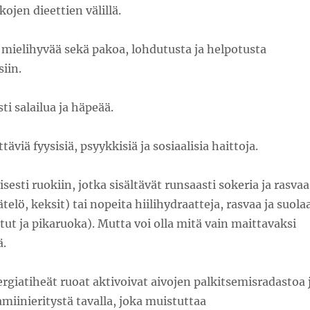
ojen dieettien välillä.
mielihyvää sekä pakoa, lohdutusta ja helpotusta
siin.
sti salailua ja häpeää.
äviä fyysisiä, psyykkisiä ja sosiaalisia haittoja.
esti ruokiin, jotka sisältävät runsaasti sokeria ja rasvaa
ätelö, keksit) tai nopeita hiilihydraatteja, rasvaa ja suola
tut ja pikaruoka). Mutta voi olla mitä vain maittavaksi
ä.
rgiatiheät ruoat aktivoivat aivojen palkitsemisradastoa 
miinieritystä tavalla, joka muistuttaa