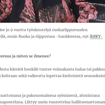
lee jo 9 vuotta työskentelyä ruokariippuvuuden
llä, ensin Ruoka ja riippuvuus -hankkeessa, nyt
ÄHKY-
uvuus ja miten se ilmenee?
esta kärsivä henkilö tuntee voimakasta halua tai pakko
kohtaan sekä vaikeutta lopettaa kielteisistä seurauksis
semattomana ja pakonomaisena syömisenä, ahmintana
 naposteluna. Liittyy usein vuorottelua hallitsemattoma