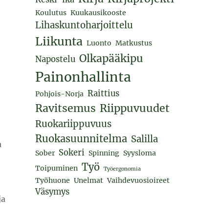
Koulutus
Kuukausikooste
Lihaskuntoharjoittelu
Liikunta
Luonto
Matkustus
Olkapääkipu
Napostelu
Painonhallinta
Raittius
Pohjois-Norja
Ravitsemus
Riippuvuudet
Ruokariippuvuus
Ruokasuunnitelma
Salilla
a
Sokeri
Sober
Spinning
Syysloma
Työ
Toipuminen
Työergonomia
Työhuone
Unelmat
Vaihdevuosioireet
Väsymys
ja