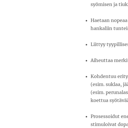
syömisen ja tiukk
Haetaan nopeaa 
hankaliin tuntei
Liittyy tyypillise
Aiheuttaa merkitt
Kohdentuu erityis
(esim. suklaa, jä
(esim. perunalas
koettua syötävä
Prosessoidut ene
stimuloivat dopa