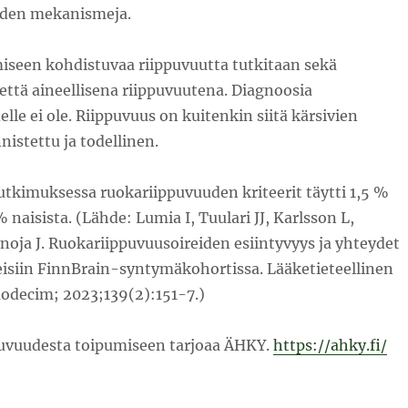
uden mekanismeja.
iseen kohdistuvaa riippuvuutta tutkitaan sekä
että aineellisena riippuvuutena. Diagnoosia
lle ei ole. Riippuvuus on kuitenkin siitä kärsivien
istettu ja todellinen.
utkimuksessa ruokariippuvuuden kriteerit täytti 1,5 %
 naisista. (Lähde: Lumia I, Tuulari JJ, Karlsson L,
noja J. Ruokariippuvuusoireiden esiintyvyys ja yhteydet
reisiin FinnBrain-syntymäkohortissa. Lääketieteellinen
uodecim; 2023;139(2):151-7.)
uvuudesta toipumiseen tarjoaa ÄHKY.
https://ahky.fi/