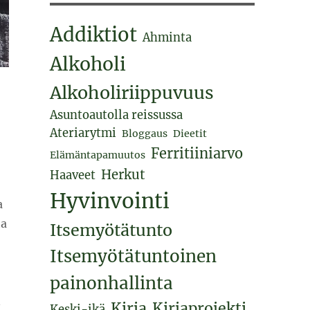
Addiktiot
Ahminta
Alkoholi
Alkoholiriippuvuus
Asuntoautolla reissussa
Ateriarytmi
Bloggaus
Dieetit
Ferritiiniarvo
Elämäntapamuutos
Herkut
Haaveet
Hyvinvointi
a
ta
Itsemyötätunto
Itsemyötätuntoinen
painonhallinta
n
Kirja
Kirjaprojekti
Keski-ikä