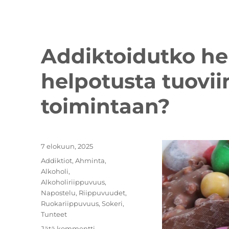
Addiktoidutko her
helpotusta tuoviin
toimintaan?
Julkaistu
7 elokuun, 2025
Kategoriat
Addiktiot
,
Ahminta
,
Alkoholi
,
Alkoholiriippuvuus
,
Napostelu
,
Riippuvuudet
,
Ruokariippuvuus
,
Sokeri
,
Tunteet
artikkeliin
Jätä kommentti