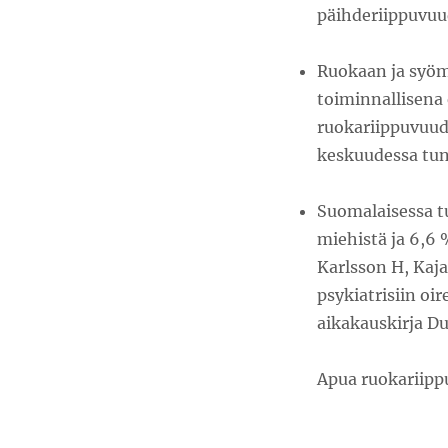
päihderiippuvu
Ruokaan ja syöm
toiminnallisena 
ruokariippuvuude
keskuudessa tunn
Suomalaisessa t
miehistä ja 6,6 %
Karlsson H, Kaja
psykiatrisiin oi
aikakauskirja D
Apua ruokariipp