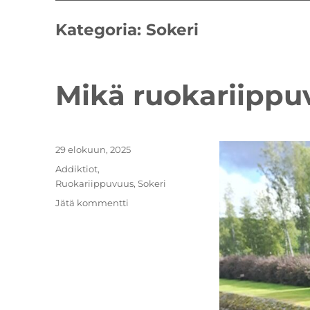
Kategoria:
Sokeri
Mikä ruokariippu
Julkaistu
29 elokuun, 2025
Kategoriat
Addiktiot
,
Ruokariippuvuus
,
Sokeri
artikkeliin
Jätä kommentti
Mikä
ruokariippuvuus?