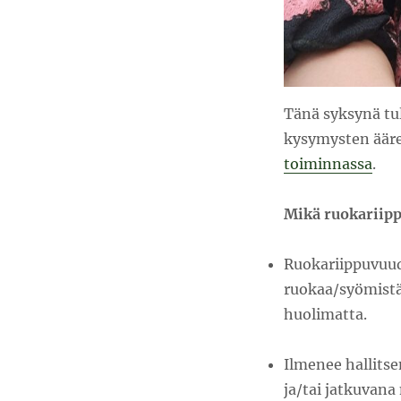
Tänä syksynä tu
kysymysten ääre
toiminnassa
.
Mikä ruokariipp
Ruokariippuvuud
ruokaa/syömistä 
huolimatta.
Ilmenee hallit
ja/tai jatkuvana