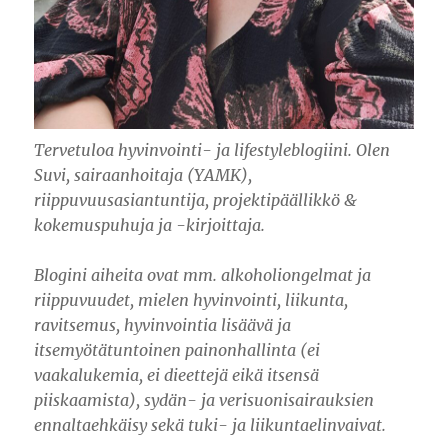
Tervetuloa hyvinvointi- ja lifestyleblogiini. Olen
Suvi, sairaanhoitaja (YAMK),
riippuvuusasiantuntija, projektipäällikkö &
kokemuspuhuja ja -kirjoittaja.
Blogini aiheita ovat mm. alkoholiongelmat ja
riippuvuudet, mielen hyvinvointi, liikunta,
ravitsemus, hyvinvointia lisäävä ja
itsemyötätuntoinen painonhallinta (ei
vaakalukemia, ei dieettejä eikä itsensä
piiskaamista), sydän- ja verisuonisairauksien
ennaltaehkäisy sekä tuki- ja liikuntaelinvaivat.