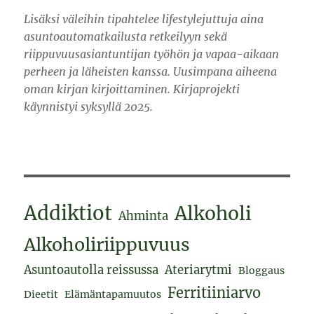
Lisäksi väleihin tipahtelee lifestylejuttuja aina
asuntoautomatkailusta retkeilyyn sekä
riippuvuusasiantuntijan työhön ja vapaa-aikaan
perheen ja läheisten kanssa. Uusimpana aiheena
oman kirjan kirjoittaminen. Kirjaprojekti
käynnistyi syksyllä 2025.
Addiktiot
Alkoholi
Ahminta
Alkoholiriippuvuus
Asuntoautolla reissussa
Ateriarytmi
Bloggaus
Ferritiiniarvo
Dieetit
Elämäntapamuutos