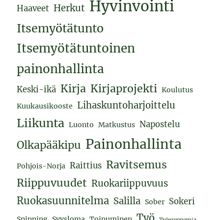
Hyvinvointi
Herkut
Haaveet
Itsemyötätunto
Itsemyötätuntoinen
painonhallinta
Kirja
Kirjaprojekti
Keski-ikä
Koulutus
Lihaskuntoharjoittelu
Kuukausikooste
Liikunta
Napostelu
Luonto
Matkustus
Painonhallinta
Olkapääkipu
Ravitsemus
Raittius
Pohjois-Norja
Riippuvuudet
Ruokariippuvuus
Ruokasuunnitelma
Salilla
Sokeri
Sober
Työ
Spinning
Syysloma
Toipuminen
Työergonomia