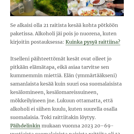
Se alkaisi olla 21 raitista kesää kohta pötköön
paketissa. Alkoholi jäi pois jo nuorena, kuten
kirjoitin postauksessa:
Kuinka pysyä raittiina?
Itselleni päihteettömät kesät ovat olleet jo
pitkään elämätapa, eikä asiaa tarvitse sen
kummemmin miettiä. Elän (ymmärtääkseni)
samanlaista kesää kuin suuri osa suomalaisista
kesälomineen, kesälomareissuineen,
mökkeilyineen jne. Lukuun ottamatta, että
alkoholi ei siihen kuulu, kuten suurella osalla
suomalaisia. Toki raittiitakin löytyy.
Päihdelinkin
mukaan vuonna 2023 20–69-
vuotiaista suomalaisista naisista raittiita oli 12