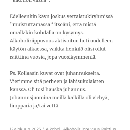
Edelleenkin käyn joskus vertaistukiryhmissä
”muistuttamassa” itseäni, että mistä
omallakin kohdalla on kysymys.
Alkoholiriippuvuus aktivoituu heti uudelleen
käytön alkaessa, vaikka henkilö olisi ollut
raittiina vuosia, jopa vuosikymmeniä.
Ps. Kollaasin kuvat ovat juhannukselta.
Vietimme sitä perheen ja lähisukulaisten
kanssa. Oli tosi hauska juhannus.
Juhannusjuomina meillä kaikilla oli vichyä,
limpparia ja/tai vettä.
Julkaistu
Kategoriat
12 elokuun, 2025
Alkoholi
,
Alkoholiriippuvuus
,
Raittius
,