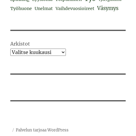
Väsymys
Työhuone
Unelmat
Vaihdevuosioireet
Arkistot
Palvelun tarjoaa WordPress