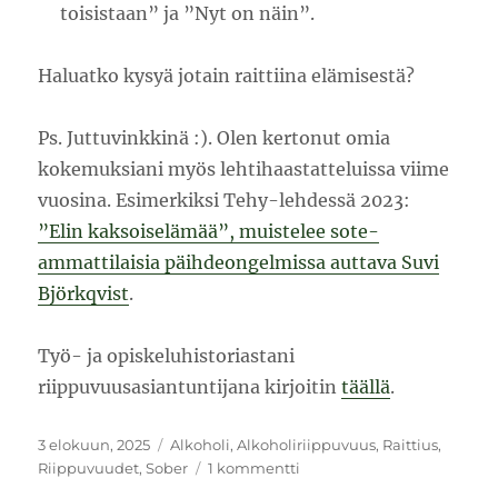
toisistaan” ja ”Nyt on näin”.
Haluatko kysyä jotain raittiina elämisestä?
Ps. Juttuvinkkinä :). Olen kertonut omia
kokemuksiani myös lehtihaastatteluissa viime
vuosina. Esimerkiksi Tehy-lehdessä 2023:
”Elin kaksoiselämää”, muistelee sote-
ammattilaisia päihdeongelmissa auttava Suvi
Björkqvist
.
Työ- ja opiskeluhistoriastani
riippuvuusasiantuntijana kirjoitin
täällä
.
Julkaistu
Kategoriat
3 elokuun, 2025
Alkoholi
,
Alkoholiriippuvuus
,
Raittius
,
artikkeliin
Riippuvuudet
,
Sober
1 kommentti
Kuinka