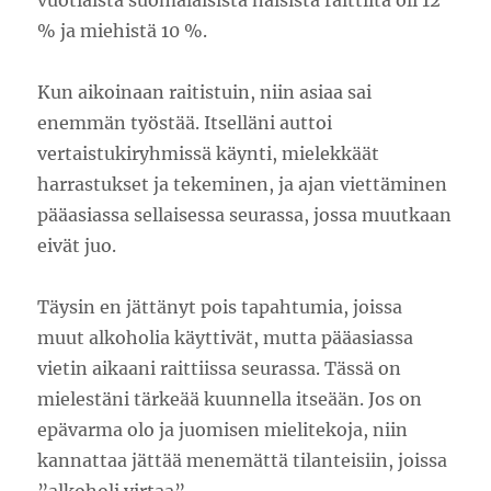
% ja miehistä 10 %.
Kun aikoinaan raitistuin, niin asiaa sai
enemmän työstää. Itselläni auttoi
vertaistukiryhmissä käynti, mielekkäät
harrastukset ja tekeminen, ja ajan viettäminen
pääasiassa sellaisessa seurassa, jossa muutkaan
eivät juo.
Täysin en jättänyt pois tapahtumia, joissa
muut alkoholia käyttivät, mutta pääasiassa
vietin aikaani raittiissa seurassa. Tässä on
mielestäni tärkeää kuunnella itseään. Jos on
epävarma olo ja juomisen mielitekoja, niin
kannattaa jättää menemättä tilanteisiin, joissa
”alkoholi virtaa”.