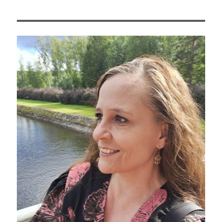
pysyä
raittiina?