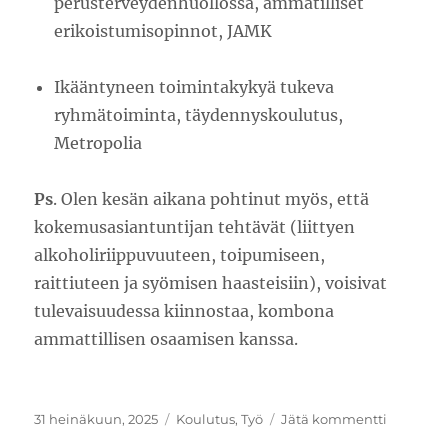
perusterveydenhuollossa, ammatilliset
erikoistumisopinnot, JAMK
Ikääntyneen toimintakykyä tukeva
ryhmätoiminta, täydennyskoulutus,
Metropolia
Ps
. Olen kesän aikana pohtinut myös, että
kokemusasiantuntijan tehtävät (liittyen
alkoholiriippuvuuteen, toipumiseen,
raittiuteen ja syömisen haasteisiin), voisivat
tulevaisuudessa kiinnostaa, kombona
ammattillisen osaamisen kanssa.
Julkaistu
Kategoriat
artikkelii
31 heinäkuun, 2025
Koulutus
,
Työ
Jätä kommentti
Kesän