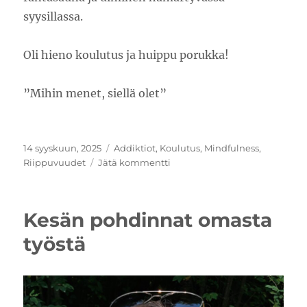
syysillassa.
Oli hieno koulutus ja huippu porukka!
”Mihin menet, siellä olet”
Julkaistu
Kategoriat
14 syyskuun, 2025
Addiktiot
,
Koulutus
,
Mindfulness
,
artikkeliin
Riippuvuudet
Jätä kommentti
Mindfulness
riippuvuuksien
hoidossa
Kesän pohdinnat omasta
työstä