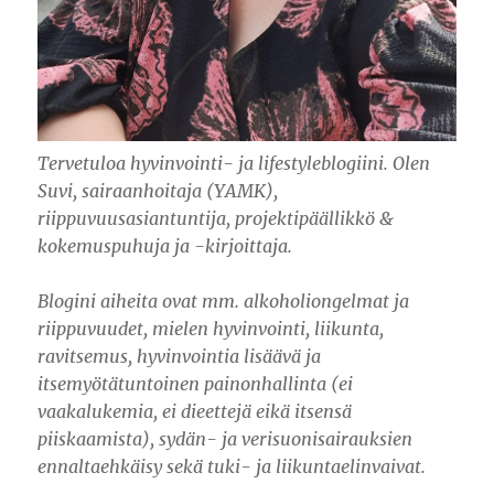
Tervetuloa hyvinvointi- ja lifestyleblogiini. Olen
Suvi, sairaanhoitaja (YAMK),
riippuvuusasiantuntija, projektipäällikkö &
kokemuspuhuja ja -kirjoittaja.
Blogini aiheita ovat mm. alkoholiongelmat ja
riippuvuudet, mielen hyvinvointi, liikunta,
ravitsemus, hyvinvointia lisäävä ja
itsemyötätuntoinen painonhallinta (ei
vaakalukemia, ei dieettejä eikä itsensä
piiskaamista), sydän- ja verisuonisairauksien
ennaltaehkäisy sekä tuki- ja liikuntaelinvaivat.