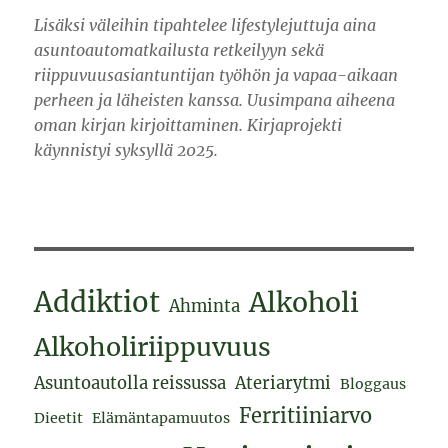
Lisäksi väleihin tipahtelee lifestylejuttuja aina
asuntoautomatkailusta retkeilyyn sekä
riippuvuusasiantuntijan työhön ja vapaa-aikaan
perheen ja läheisten kanssa. Uusimpana aiheena
oman kirjan kirjoittaminen. Kirjaprojekti
käynnistyi syksyllä 2025.
Addiktiot
Alkoholi
Ahminta
Alkoholiriippuvuus
Asuntoautolla reissussa
Ateriarytmi
Bloggaus
Ferritiiniarvo
Dieetit
Elämäntapamuutos