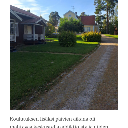
Koulutuksen lisäksi päivien aikana oli
mahtavaa keskustella addiktioista ja niiden