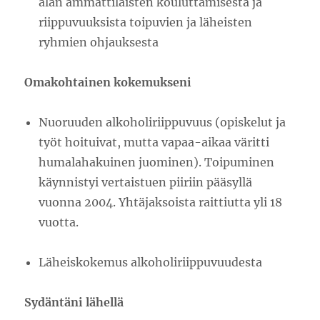
alan ammattilaisten kouluttamisesta ja
riippuvuuksista toipuvien ja läheisten
ryhmien ohjauksesta
Omakohtainen kokemukseni
Nuoruuden alkoholiriippuvuus (opiskelut ja
työt hoituivat, mutta vapaa-aikaa väritti
humalahakuinen juominen). Toipuminen
käynnistyi vertaistuen piiriin pääsyllä
vuonna 2004. Yhtäjaksoista raittiutta yli 18
vuotta.
Läheiskokemus alkoholiriippuvuudesta
Sydäntäni lähellä