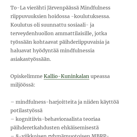
To-La vierähti Järvenpäässä Mindfulness
riippuvuuksien hoidossa -koulutuksessa.
Koulutus oli suunnattu sosiaali- ja
terveydenhuollon ammattilaisille, jotka
työssään kohtaavat päihderiippuvaisia ja
haluavat hyödyntää mindfulnessia
asiakastyössään.
Opiskelimme
Kallio-Kuninkalan
upeassa
miljöössä:
– mindfulness-harjoitteita ja niiden käyttöä
potilastyössä
– kognitiivis-behavioraalista teoriaa
päihderetkahdusten ehkäisemisestä
– 8-viikkoisen ryhmämuotoisen MBRP-