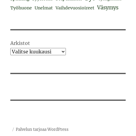
Väsymys
Työhuone
Unelmat
Vaihdevuosioireet
Arkistot
Palvelun tarjoaa WordPress