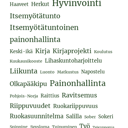
Hyvinvointi
Herkut
Haaveet
Itsemyötätunto
Itsemyötätuntoinen
painonhallinta
Kirja
Kirjaprojekti
Keski-ikä
Koulutus
Lihaskuntoharjoittelu
Kuukausikooste
Liikunta
Napostelu
Luonto
Matkustus
Painonhallinta
Olkapääkipu
Ravitsemus
Raittius
Pohjois-Norja
Riippuvuudet
Ruokariippuvuus
Ruokasuunnitelma
Salilla
Sokeri
Sober
Työ
Spinning
Syysloma
Toipuminen
Työergonomia