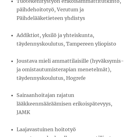
Tuotekehitystyön erikoisammattitutkinto,
päihdehoitotyö, Verutum ja
Päihdelääketieteen yhdistys
Addiktiot, yksilö ja yhteiskunta,
täydennyskoulutus, Tampereen yliopisto
Joustava mieli ammattilaisille (hyväksymis-
ja omistautumisterapian menetelmät),
täydennyskoulutus, Hogrefe
Sairaanhoitajan rajatun
lääkkeenmääräämisen erikoispätevyys,
JAMK
Laajavastuinen hoitotyö