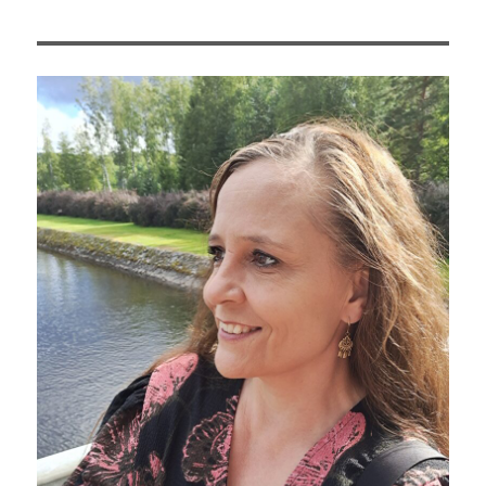
pohdinn
omasta
työstä