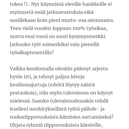
tukea !) . Nyt käynnissä oleville hankkeille ei
myönnetä enää jatkoavustuksia eikä
uusillekaan kuin pieni murto-osa aiemmasta.
Teen vielä vuoden loppuun 100% työaikaa,
mutta ensi vuosi on suuri kysymysmerkki.
Jatkuuko työt esimerkiksi vain pienellä
työaikaprosentilla?
Vaikka kesälomalla olenkin päässyt arjesta
hyvin irti, ja tehnyt paljon kivoja
kesälomajuttuja (edeltä löytyy näistä
postauksia), niin myös tulevaisuus on käynyt
mielessä. Saanko tulevaisuudessakin tehdä
itselleni merkityksellistä työtä päihde- ja
ruokariippuvuuksista kärsivien auttamiseksi?
Ohjata ryhmiä riippuvuuksista kärsiville,