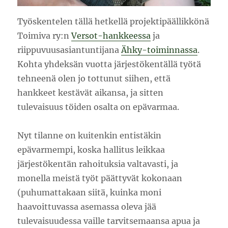
Työskentelen tällä hetkellä projektipäällikkönä
Toimiva ry:n
Versot-hankkeessa
ja
riippuvuusasiantuntijana
Ähky-toiminnassa
.
Kohta yhdeksän vuotta järjestökentällä työtä
tehneenä olen jo tottunut siihen, että
hankkeet kestävät aikansa, ja sitten
tulevaisuus töiden osalta on epävarmaa.
Nyt tilanne on kuitenkin entistäkin
epävarmempi, koska hallitus leikkaa
järjestökentän rahoituksia valtavasti, ja
monella meistä työt päättyvät kokonaan
(puhumattakaan siitä, kuinka moni
haavoittuvassa asemassa oleva jää
tulevaisuudessa vaille tarvitsemaansa apua ja