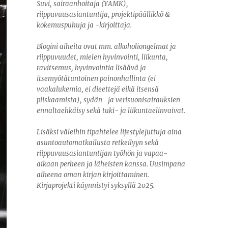
Suvi, sairaanhoitaja (YAMK),
riippuvuusasiantuntija, projektipäällikkö &
kokemuspuhuja ja -kirjoittaja.
Blogini aiheita ovat mm. alkoholiongelmat ja
riippuvuudet, mielen hyvinvointi, liikunta,
ravitsemus, hyvinvointia lisäävä ja
itsemyötätuntoinen painonhallinta (ei
vaakalukemia, ei dieettejä eikä itsensä
piiskaamista), sydän- ja verisuonisairauksien
ennaltaehkäisy sekä tuki- ja liikuntaelinvaivat.
Lisäksi väleihin tipahtelee lifestylejuttuja aina
asuntoautomatkailusta retkeilyyn sekä
riippuvuusasiantuntijan työhön ja vapaa-
aikaan perheen ja läheisten kanssa. Uusimpana
aiheena oman kirjan kirjoittaminen.
Kirjaprojekti käynnistyi syksyllä 2025.