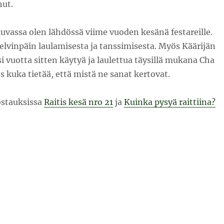
nut.
uvassa olen lähdössä viime vuoden kesänä festareille.
elvinpäin laulamisesta ja tanssimisesta. Myös Käärijän
si vuotta sitten käytyä ja laulettua täysillä mukana Cha
s kuka tietää, että mistä ne sanat kertovat.
ostauksissa
Raitis kesä nro 21
ja
Kuinka pysyä raittiina?