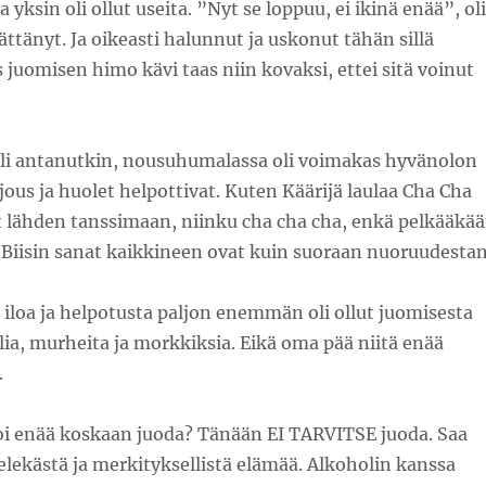
a yksin oli ollut useita. ”Nyt se loppuu, ei ikinä enää”, ol
ttänyt. Ja oikeasti halunnut ja uskonut tähän sillä
 juomisen himo kävi taas niin kovaksi, ettei sitä voinut
li antanutkin, nousuhumalassa oli voimakas hyvänolon
jous ja huolet helpottivat. Kuten Käärijä laulaa Cha Cha
t lähden tanssimaan, niinku cha cha cha, enkä pelkääkä
 Biisin sanat kaikkineen ovat kuin suoraan nuoruudestan
iloa ja helpotusta paljon enemmän oli ollut juomisesta
ia, murheita ja morkkiksia. Eikä oma pää niitä enää
.
oi enää koskaan juoda? Tänään EI TARVITSE juoda. Saa
elekästä ja merkityksellistä elämää. Alkoholin kanssa