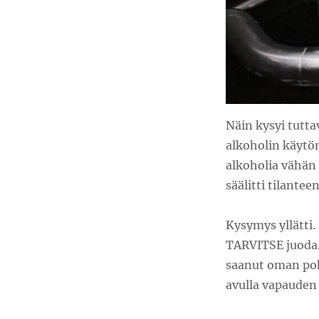
Näin kysyi tutta
alkoholin käytön
alkoholia vähän 
säälitti tilanteen
Kysymys yllätti.
TARVITSE juoda.
saanut oman poh
avulla vapauden 