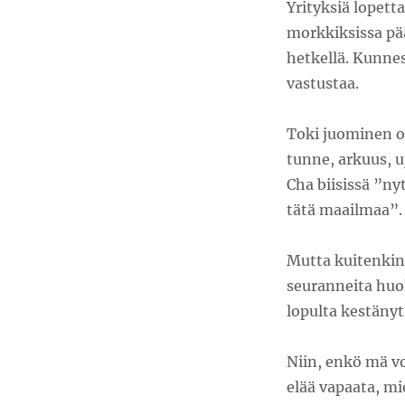
Yrityksiä lopetta
morkkiksissa pää
hetkellä. Kunnes
vastustaa.
Toki juominen o
tunne, arkuus, u
Cha biisissä ”ny
tätä maailmaa”.
Mutta kuitenkin 
seuranneita huol
lopulta kestänyt
Niin, enkö mä v
elää vapaata, mi