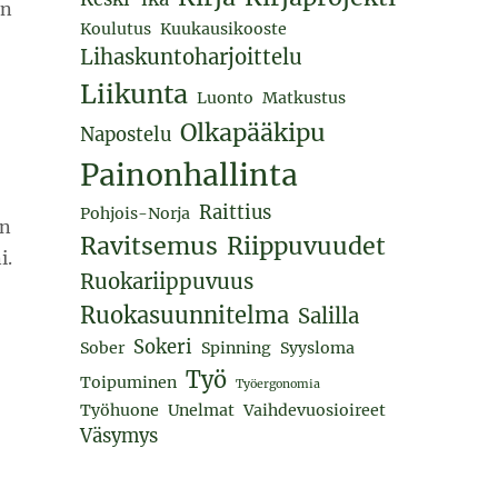
in
Koulutus
Kuukausikooste
Lihaskuntoharjoittelu
Liikunta
Luonto
Matkustus
Olkapääkipu
Napostelu
Painonhallinta
Raittius
Pohjois-Norja
än
Ravitsemus
Riippuvuudet
i.
Ruokariippuvuus
Ruokasuunnitelma
Salilla
Sokeri
Sober
Spinning
Syysloma
Työ
Toipuminen
Työergonomia
Työhuone
Unelmat
Vaihdevuosioireet
Väsymys