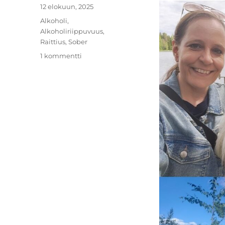
Julkaistu
12 elokuun, 2025
Kategoriat
Alkoholi
,
Alkoholiriippuvuus
,
Raittius
,
Sober
artikkeliin
1 kommentti
Raitis
kesä
nro
21