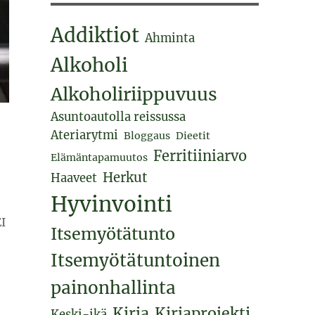
Addiktiot
Ahminta
Alkoholi
Alkoholiriippuvuus
Asuntoautolla reissussa
Ateriarytmi
Bloggaus
Dieetit
Ferritiiniarvo
Elämäntapamuutos
Herkut
Haaveet
Hyvinvointi
EI
Itsemyötätunto
Itsemyötätuntoinen
painonhallinta
Kirja
Kirjaprojekti
Keski-ikä