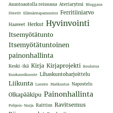
Asuntoautolla reissussa
Ateriarytmi
Bloggaus
Ferritiiniarvo
Dieetit
Elämäntapamuutos
Hyvinvointi
Herkut
Haaveet
Itsemyötätunto
Itsemyötätuntoinen
painonhallinta
Kirja
Kirjaprojekti
Keski-ikä
Koulutus
Lihaskuntoharjoittelu
Kuukausikooste
Liikunta
Napostelu
Luonto
Matkustus
Painonhallinta
Olkapääkipu
Ravitsemus
Raittius
Pohjois-Norja