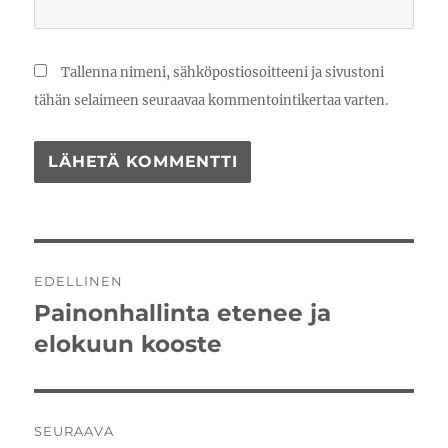
Tallenna nimeni, sähköpostiosoitteeni ja sivustoni
tähän selaimeen seuraavaa kommentointikertaa varten.
Artikkelien
EDELLINEN
selaus
Painonhallinta etenee ja
Edellinen
artikkeli:
elokuun kooste
SEURAAVA