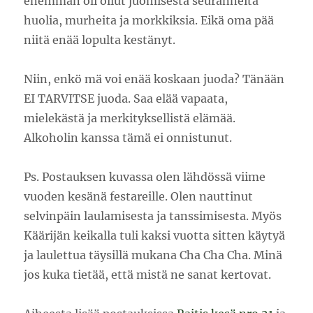
enemmän oli ollut juomisesta seuranneita
huolia, murheita ja morkkiksia. Eikä oma pää
niitä enää lopulta kestänyt.
Niin, enkö mä voi enää koskaan juoda? Tänään
EI TARVITSE juoda. Saa elää vapaata,
mielekästä ja merkityksellistä elämää.
Alkoholin kanssa tämä ei onnistunut.
Ps. Postauksen kuvassa olen lähdössä viime
vuoden kesänä festareille. Olen nauttinut
selvinpäin laulamisesta ja tanssimisesta. Myös
Käärijän keikalla tuli kaksi vuotta sitten käytyä
ja laulettua täysillä mukana Cha Cha Cha. Minä
jos kuka tietää, että mistä ne sanat kertovat.