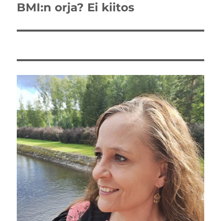
BMI:n orja? Ei kiitos
Seuraava
artikkeli: