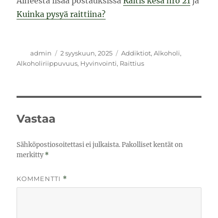
Aiheesta lisää postauksissa
Raitis kesä nro 21
ja
Kuinka pysyä raittiina?
Kirjoittaja
Julkaistu
Kategoriat
admin
2 syyskuun, 2025
Addiktiot
,
Alkoholi
,
Alkoholiriippuvuus
,
Hyvinvointi
,
Raittius
Vastaa
Sähköpostiosoitettasi ei julkaista.
Pakolliset kentät on
merkitty
*
KOMMENTTI
*