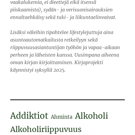
vaakalukemia, ei dieettejä eikä itsensä
piiskaamista), sydän- ja verisuonisairauksien
ennaltaehkäisy sekä tuki- ja liikuntaelinvaivat.
Lisäksi väleihin tipahtelee lifestylejuttuja aina
asuntoautomatkailusta retkeilyyn sekä
riippuvuusasiantuntijan työhön ja vapaa-aikaan
perheen ja läheisten kanssa. Uusimpana aiheena
oman kirjan kirjoittaminen. Kirjaprojekti
käynnistyi syksyllä 2025.
Addiktiot
Alkoholi
Ahminta
Alkoholiriippuvuus