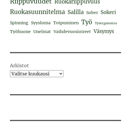
Riippuvuudet
Ruokariippuvuus
Ruokasuunnitelma
Salilla
Sokeri
Sober
Työ
Spinning
Syysloma
Toipuminen
Työergonomia
Väsymys
Työhuone
Unelmat
Vaihdevuosioireet
Arkistot