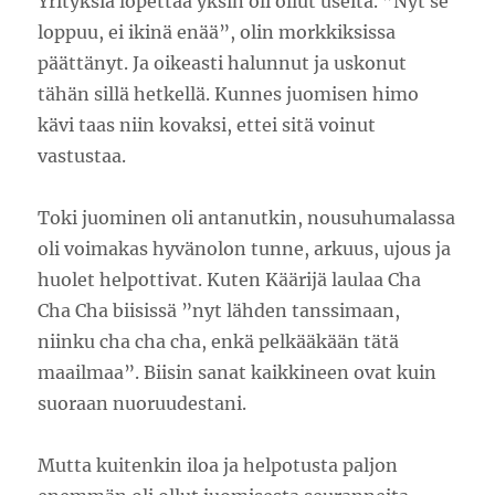
Yrityksiä lopettaa yksin oli ollut useita. ”Nyt se
loppuu, ei ikinä enää”, olin morkkiksissa
päättänyt. Ja oikeasti halunnut ja uskonut
tähän sillä hetkellä. Kunnes juomisen himo
kävi taas niin kovaksi, ettei sitä voinut
vastustaa.
Toki juominen oli antanutkin, nousuhumalassa
oli voimakas hyvänolon tunne, arkuus, ujous ja
huolet helpottivat. Kuten Käärijä laulaa Cha
Cha Cha biisissä ”nyt lähden tanssimaan,
niinku cha cha cha, enkä pelkääkään tätä
maailmaa”. Biisin sanat kaikkineen ovat kuin
suoraan nuoruudestani.
Mutta kuitenkin iloa ja helpotusta paljon