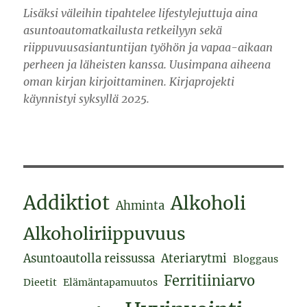
Lisäksi väleihin tipahtelee lifestylejuttuja aina
asuntoautomatkailusta retkeilyyn sekä
riippuvuusasiantuntijan työhön ja vapaa-aikaan
perheen ja läheisten kanssa. Uusimpana aiheena
oman kirjan kirjoittaminen. Kirjaprojekti
käynnistyi syksyllä 2025.
Addiktiot
Alkoholi
Ahminta
Alkoholiriippuvuus
Asuntoautolla reissussa
Ateriarytmi
Bloggaus
Ferritiiniarvo
Dieetit
Elämäntapamuutos