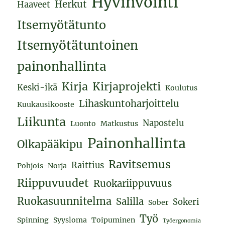
Hyvinvointi
Herkut
Haaveet
Itsemyötätunto
Itsemyötätuntoinen
painonhallinta
Kirja
Kirjaprojekti
Keski-ikä
Koulutus
Lihaskuntoharjoittelu
Kuukausikooste
Liikunta
Napostelu
Luonto
Matkustus
Painonhallinta
Olkapääkipu
Ravitsemus
Raittius
Pohjois-Norja
Riippuvuudet
Ruokariippuvuus
Ruokasuunnitelma
Salilla
Sokeri
Sober
Työ
Spinning
Syysloma
Toipuminen
Työergonomia