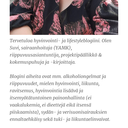
Tervetuloa hyvinvointi- ja lifestyleblogiini. Olen
Suvi, sairaanhoitaja (YAMK),
riippuvuusasiantuntija, projektipäällikkö &
kokemuspuhuja ja -kirjoittaja.
Blogini aiheita ovat mm. alkoholiongelmat ja
riippuvuudet, mielen hyvinvointi, liikunta,
ravitsemus, hyvinvointia lisäävä ja
itsemyötätuntoinen painonhallinta (ei
vaakalukemia, ei dieettejä eikä itsensä
piiskaamista), sydän- ja verisuonisairauksien
ennaltaehkäisy sekä tuki- ja liikuntaelinvaivat.