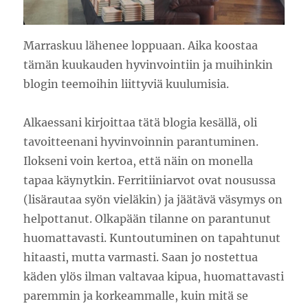
Marraskuu lähenee loppuaan. Aika koostaa
tämän kuukauden hyvinvointiin ja muihinkin
blogin teemoihin liittyviä kuulumisia.
Alkaessani kirjoittaa tätä blogia kesällä, oli
tavoitteenani hyvinvoinnin parantuminen.
Ilokseni voin kertoa, että näin on monella
tapaa käynytkin. Ferritiiniarvot ovat nousussa
(lisärautaa syön vieläkin) ja jäätävä väsymys on
helpottanut. Olkapään tilanne on parantunut
huomattavasti. Kuntoutuminen on tapahtunut
hitaasti, mutta varmasti. Saan jo nostettua
käden ylös ilman valtavaa kipua, huomattavasti
paremmin ja korkeammalle, kuin mitä se