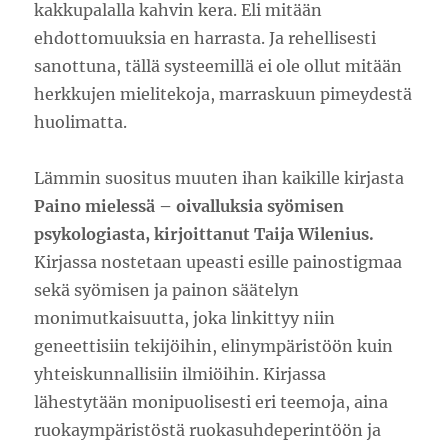
kakkupalalla kahvin kera. Eli mitään
ehdottomuuksia en harrasta. Ja rehellisesti
sanottuna, tällä systeemillä ei ole ollut mitään
herkkujen mielitekoja, marraskuun pimeydestä
huolimatta.
Lämmin suositus muuten ihan kaikille kirjasta
Paino mielessä – oivalluksia syömisen
psykologiasta, kirjoittanut Taija Wilenius.
Kirjassa nostetaan upeasti esille painostigmaa
sekä syömisen ja painon säätelyn
monimutkaisuutta, joka linkittyy niin
geneettisiin tekijöihin, elinympäristöön kuin
yhteiskunnallisiin ilmiöihin. Kirjassa
lähestytään monipuolisesti eri teemoja, aina
ruokaympäristöstä ruokasuhdeperintöön ja