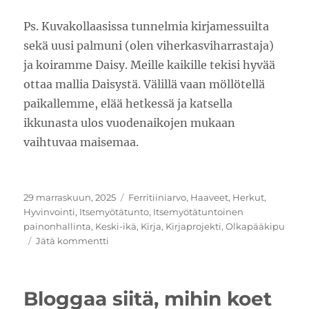
Ps. Kuvakollaasissa tunnelmia kirjamessuilta
sekä uusi palmuni (olen viherkasviharrastaja)
ja koiramme Daisy. Meille kaikille tekisi hyvää
ottaa mallia Daisystä. Välillä vaan möllötellä
paikallemme, elää hetkessä ja katsella
ikkunasta ulos vuodenaikojen mukaan
vaihtuvaa maisemaa.
Julkaistu
Kategoriat
29 marraskuun, 2025
Ferritiiniarvo
,
Haaveet
,
Herkut
,
Hyvinvointi
,
Itsemyötätunto
,
Itsemyötätuntoinen
painonhallinta
,
Keski-ikä
,
Kirja
,
Kirjaprojekti
,
Olkapääkipu
artikkeliin
Jätä kommentti
Hyvinvointia
ja
kirjoja
Bloggaa siitä, mihin koet