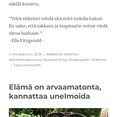
edellä kuvattu.
”Yritä sitkeästi tehdä sitä mitä todella haluat.
En usko, että rakkaus ja inspiraatio voivat viedä
sinua harhaan.”
-Ella Fitzgerald-
Julkaistu
Kategoriat
2 marraskuun, 2025
Addiktiot
,
Alkoholi
,
Alkoholiriippuvuus
,
Haaveet
,
Kirja
,
Kirjaprojekti
,
Unelmat
artikkeliin
Jätä kommentti
Bloggaa
siitä,
mihin
Elämä on arvaamatonta,
koet
inspiraatiota
kannattaa unelmoida