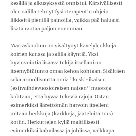
kesällä ja alkusyksystä onnistui. Kärsivällisesti
olen salilla tehnyt fysioterapeutin ohjein
liikkeitä pienillä painoilla, vaikka pää haluaisi
lisätä rautaa paljon enemmän.
Marraskuuhun on sisältynyt kävelylenkkejä
koirien kanssa ja salilla käyntiä. Yksi
hyvinvointia lisäävä tekijä itselläni on
itsemyötätunto omaa kehoa kohtaan. Sisältäen
sekä armollisuutta omia ”keski-ikäisen
(esi)vaihdevuosioireisen naisen” muotoja
kohtaan, että hyvää tekeviä rajoja. Ostan
esimerkiksi äärettömän harvoin itselleni
mitään herkkuja (karkkeja, jäätelöitä tms)
kotiin. Herkuttelen kyllä maltillisesti
esimerkiksi kahvilassa ja juhlissa, vaikkapa