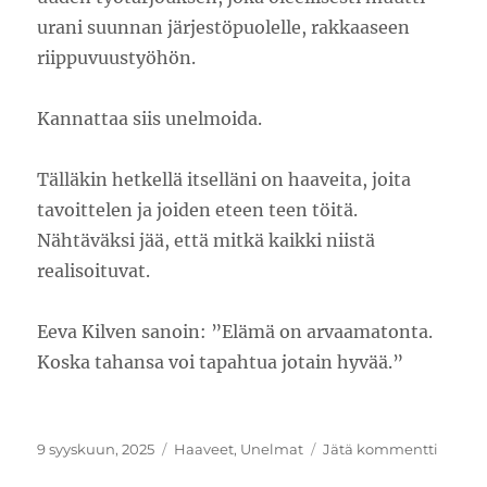
urani suunnan järjestöpuolelle, rakkaaseen
riippuvuustyöhön.
Kannattaa siis unelmoida.
Tälläkin hetkellä itselläni on haaveita, joita
tavoittelen ja joiden eteen teen töitä.
Nähtäväksi jää, että mitkä kaikki niistä
realisoituvat.
Eeva Kilven sanoin: ”Elämä on arvaamatonta.
Koska tahansa voi tapahtua jotain hyvää.”
Julkaistu
Kategoriat
artikke
9 syyskuun, 2025
Haaveet
,
Unelmat
Jätä kommentti
Elämä