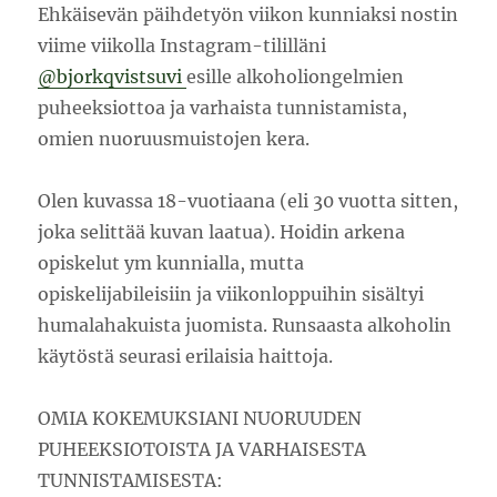
Ehkäisevän päihdetyön viikon kunniaksi nostin
viime viikolla Instagram-tililläni
@bjorkqvistsuvi
esille alkoholiongelmien
puheeksiottoa ja varhaista tunnistamista,
omien nuoruusmuistojen kera.
Olen kuvassa 18-vuotiaana (eli 30 vuotta sitten,
joka selittää kuvan laatua). Hoidin arkena
opiskelut ym kunnialla, mutta
opiskelijabileisiin ja viikonloppuihin sisältyi
humalahakuista juomista. Runsaasta alkoholin
käytöstä seurasi erilaisia haittoja.
OMIA KOKEMUKSIANI NUORUUDEN
PUHEEKSIOTOISTA JA VARHAISESTA
TUNNISTAMISESTA: