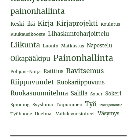
painonhallinta
Kirja
Kirjaprojekti
Keski-ikä
Koulutus
Lihaskuntoharjoittelu
Kuukausikooste
Liikunta
Napostelu
Luonto
Matkustus
Painonhallinta
Olkapääkipu
Ravitsemus
Raittius
Pohjois-Norja
Riippuvuudet
Ruokariippuvuus
Ruokasuunnitelma
Salilla
Sokeri
Sober
Työ
Spinning
Syysloma
Toipuminen
Työergonomia
Väsymys
Työhuone
Unelmat
Vaihdevuosioireet