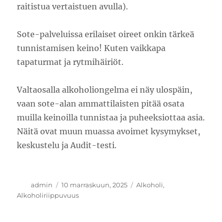
raitistua vertaistuen avulla).
Sote-palveluissa erilaiset oireet onkin tärkeä
tunnistamisen keino! Kuten vaikkapa
tapaturmat ja rytmihäiriöt.
Valtaosalla alkoholiongelma ei näy ulospäin,
vaan sote-alan ammattilaisten pitää osata
muilla keinoilla tunnistaa ja puheeksiottaa asia.
Näitä ovat muun muassa avoimet kysymykset,
keskustelu ja Audit-testi.
Kirjoittaja
Julkaistu
Kategoriat
admin
10 marraskuun, 2025
Alkoholi
,
Alkoholiriippuvuus