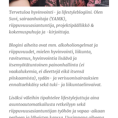
Tervetuloa hyvinvointi- ja lifestyleblogiini. Olen
Suvi, sairaanhoitaja (YAMK),
riippuvuusasiantuntija, projektipäällikkö &
kokemuspuhuja ja -kirjoittaja.
Blogini aiheita ovat mm. alkoholiongelmat ja
riippuvuudet, mielen hyvinvointi, liikunta,
ravitsemus, hyvinvointia lisäävä ja
itsemyötätuntoinen painonhallinta (ei
vaakalukemia, ei dieettejä eikä itsensä
piiskaamista), sydän- ja verisuonisairauksien
ennaltaehkäisy sekä tuki- ja liikuntaelinvaivat.
Lisäksi väleihin tipahtelee lifestylejuttuja aina
asuntoautomatkailusta retkeilyyn sekä
riippuvuusasiantuntijan työhön ja vapaa-aikaan
perheen ja läheisten kanssa. Uusimpana aiheena