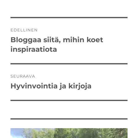
Artikkelien
EDELLINEN
selaus
Bloggaa siitä, mihin koet
Edellinen
artikkeli:
inspiraatiota
SEURAAVA
Hyvinvointia ja kirjoja
Seuraava
artikkeli: