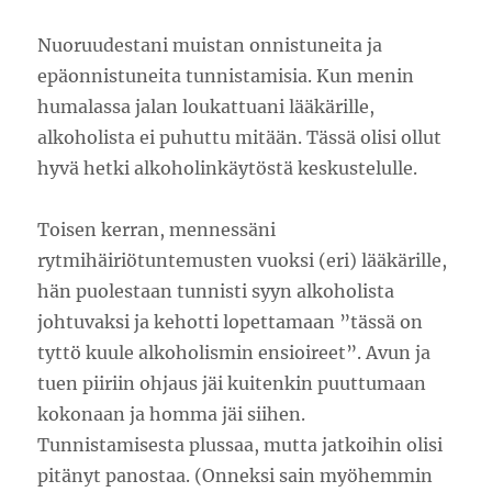
Nuoruudestani muistan onnistuneita ja
epäonnistuneita tunnistamisia. Kun menin
humalassa jalan loukattuani lääkärille,
alkoholista ei puhuttu mitään. Tässä olisi ollut
hyvä hetki alkoholinkäytöstä keskustelulle.
Toisen kerran, mennessäni
rytmihäiriötuntemusten vuoksi (eri) lääkärille,
hän puolestaan tunnisti syyn alkoholista
johtuvaksi ja kehotti lopettamaan ”tässä on
tyttö kuule alkoholismin ensioireet”. Avun ja
tuen piiriin ohjaus jäi kuitenkin puuttumaan
kokonaan ja homma jäi siihen.
Tunnistamisesta plussaa, mutta jatkoihin olisi
pitänyt panostaa. (Onneksi sain myöhemmin