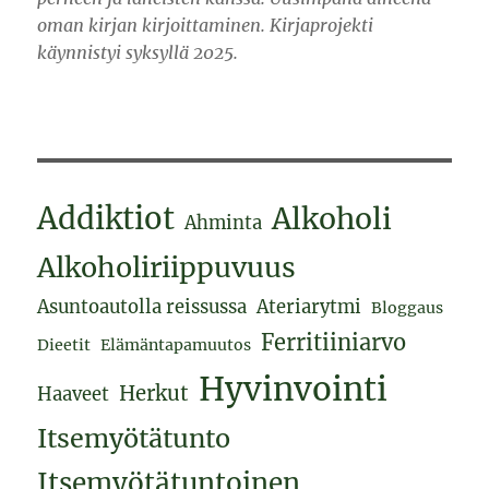
oman kirjan kirjoittaminen. Kirjaprojekti
käynnistyi syksyllä 2025.
Addiktiot
Alkoholi
Ahminta
Alkoholiriippuvuus
Asuntoautolla reissussa
Ateriarytmi
Bloggaus
Ferritiiniarvo
Dieetit
Elämäntapamuutos
Hyvinvointi
Herkut
Haaveet
Itsemyötätunto
Itsemyötätuntoinen