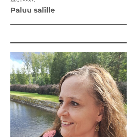
SEURAAVA
Paluu salille
Seuraava
artikkeli: