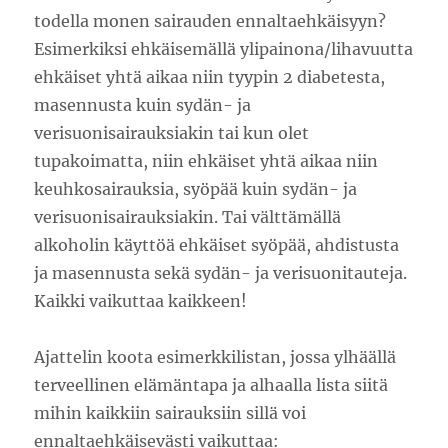
todella monen sairauden ennaltaehkäisyyn?
Esimerkiksi ehkäisemällä ylipainona/lihavuutta
ehkäiset yhtä aikaa niin tyypin 2 diabetesta,
masennusta kuin sydän- ja
verisuonisairauksiakin tai kun olet
tupakoimatta, niin ehkäiset yhtä aikaa niin
keuhkosairauksia, syöpää kuin sydän- ja
verisuonisairauksiakin. Tai välttämällä
alkoholin käyttöä ehkäiset syöpää, ahdistusta
ja masennusta sekä sydän- ja verisuonitauteja.
Kaikki vaikuttaa kaikkeen!
Ajattelin koota esimerkkilistan, jossa ylhäällä
terveellinen elämäntapa ja alhaalla lista siitä
mihin kaikkiin sairauksiin sillä voi
ennaltaehkäisevästi vaikuttaa: