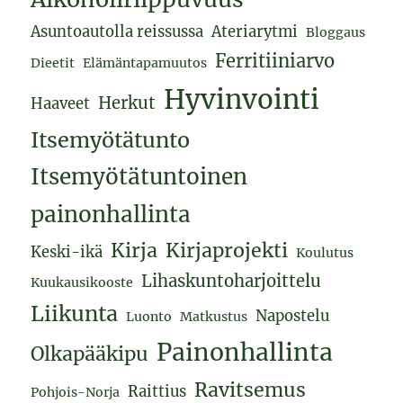
Asuntoautolla reissussa
Ateriarytmi
Bloggaus
Ferritiiniarvo
Dieetit
Elämäntapamuutos
Hyvinvointi
Herkut
Haaveet
Itsemyötätunto
Itsemyötätuntoinen
painonhallinta
Kirja
Kirjaprojekti
Keski-ikä
Koulutus
Lihaskuntoharjoittelu
Kuukausikooste
Liikunta
Napostelu
Luonto
Matkustus
Painonhallinta
Olkapääkipu
Ravitsemus
Raittius
Pohjois-Norja