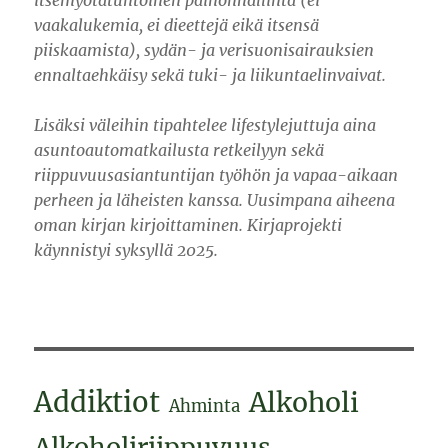
vaakalukemia, ei dieettejä eikä itsensä
piiskaamista), sydän- ja verisuonisairauksien
ennaltaehkäisy sekä tuki- ja liikuntaelinvaivat.
Lisäksi väleihin tipahtelee lifestylejuttuja aina
asuntoautomatkailusta retkeilyyn sekä
riippuvuusasiantuntijan työhön ja vapaa-aikaan
perheen ja läheisten kanssa. Uusimpana aiheena
oman kirjan kirjoittaminen. Kirjaprojekti
käynnistyi syksyllä 2025.
Addiktiot
Alkoholi
Ahminta
Alkoholiriippuvuus