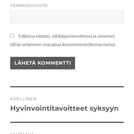
VERKKOSIVUSTO
Tallenna nimeni, sähköpostiosoitteeni ja sivustoni
tähän selaimeen seuraavaa kommentointikertaa varten.
Artikkelien
EDELLINEN
selaus
Hyvinvointitavoitteet syksyyn
Edellinen
artikkeli: