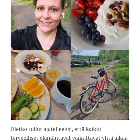
Oletko tullut ajatelleeksi, että kaikki
terveelliset elämäntavat vaikuttavat yhtä aikaa