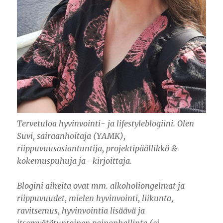
Tervetuloa hyvinvointi- ja lifestyleblogiini. Olen
Suvi, sairaanhoitaja (YAMK),
riippuvuusasiantuntija, projektipäällikkö &
kokemuspuhuja ja -kirjoittaja.
Blogini aiheita ovat mm. alkoholiongelmat ja
riippuvuudet, mielen hyvinvointi, liikunta,
ravitsemus, hyvinvointia lisäävä ja
itsemyötätuntoinen painonhallinta (ei