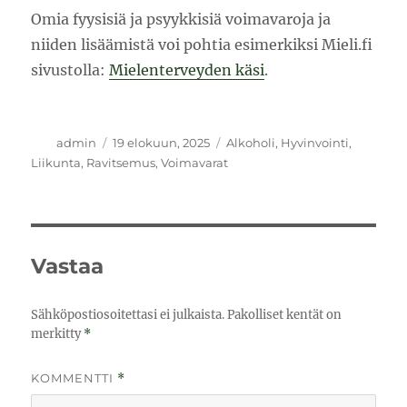
Omia fyysisiä ja psyykkisiä voimavaroja ja
niiden lisäämistä voi pohtia esimerkiksi Mieli.fi
sivustolla:
Mielenterveyden käsi
.
Kirjoittaja
Julkaistu
Kategoriat
admin
19 elokuun, 2025
Alkoholi
,
Hyvinvointi
,
Liikunta
,
Ravitsemus
,
Voimavarat
Vastaa
Sähköpostiosoitettasi ei julkaista.
Pakolliset kentät on
merkitty
*
KOMMENTTI
*