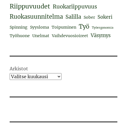
Riippuvuudet
Ruokariippuvuus
Ruokasuunnitelma
Salilla
Sokeri
Sober
Työ
Spinning
Syysloma
Toipuminen
Työergonomia
Väsymys
Työhuone
Unelmat
Vaihdevuosioireet
Arkistot