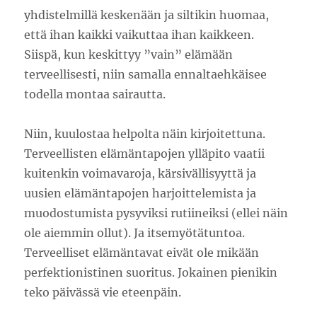
yhdistelmillä keskenään ja siltikin huomaa,
että ihan kaikki vaikuttaa ihan kaikkeen.
Siispä, kun keskittyy ”vain” elämään
terveellisesti, niin samalla ennaltaehkäisee
todella montaa sairautta.
Niin, kuulostaa helpolta näin kirjoitettuna.
Terveellisten elämäntapojen ylläpito vaatii
kuitenkin voimavaroja, kärsivällisyyttä ja
uusien elämäntapojen harjoittelemista ja
muodostumista pysyviksi rutiineiksi (ellei näin
ole aiemmin ollut). Ja itsemyötätuntoa.
Terveelliset elämäntavat eivät ole mikään
perfektionistinen suoritus. Jokainen pienikin
teko päivässä vie eteenpäin.