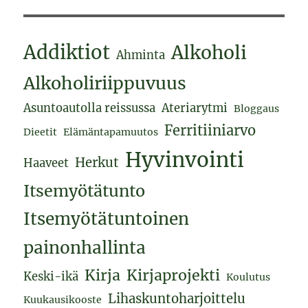
Addiktiot
Alkoholi
Ahminta
Alkoholiriippuvuus
Asuntoautolla reissussa
Ateriarytmi
Bloggaus
Ferritiiniarvo
Dieetit
Elämäntapamuutos
Hyvinvointi
Herkut
Haaveet
Itsemyötätunto
Itsemyötätuntoinen
painonhallinta
Kirja
Kirjaprojekti
Keski-ikä
Koulutus
Lihaskuntoharjoittelu
Kuukausikooste