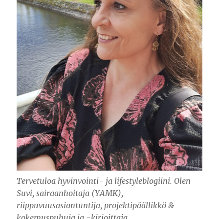
Tervetuloa hyvinvointi- ja lifestyleblogiini. Olen
Suvi, sairaanhoitaja (YAMK),
riippuvuusasiantuntija, projektipäällikkö &
kokemuspuhuja ja -kirjoittaja.