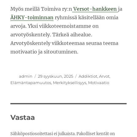
Myös meillä Toimiva ry:n
Versot-hankkeen
ja
ÄHKY-toiminnan
ryhmissä käsitellään omia
arvoja. Yksi viikkoteemoistamme on
arvotyöskentely. Tärkeä aihealue.
Arvotyöskentely viikkoteemaa seuraa teema
motivaatio ja sitoutuminen.
Kirjoittaja
Julkaistu
Kategoriat
admin
29 syyskuun, 2025
Addiktiot
,
Arvot
,
Elämäntapamuutos
,
Merkityksellisyys
,
Motivaatio
Vastaa
Sähköpostiosoitettasi ei julkaista.
Pakolliset kentät on