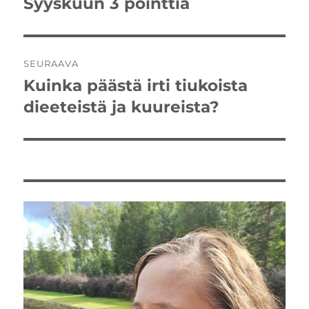
Syyskuun 3 pointtia
Edellinen
artikkeli:
SEURAAVA
Kuinka päästä irti tiukoista
Seuraava
artikkeli:
dieeteistä ja kuureista?