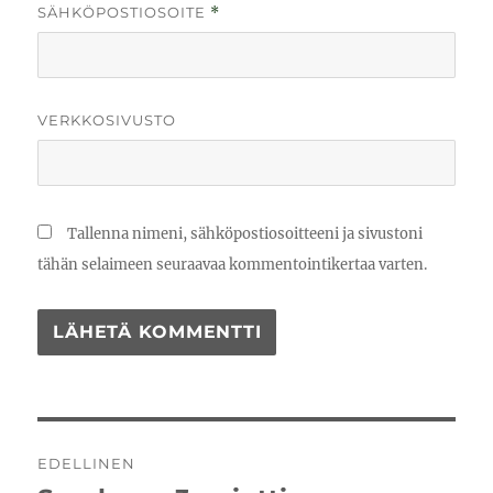
SÄHKÖPOSTIOSOITE
*
VERKKOSIVUSTO
Tallenna nimeni, sähköpostiosoitteeni ja sivustoni
tähän selaimeen seuraavaa kommentointikertaa varten.
Artikkelien
EDELLINEN
selaus