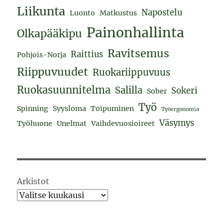
Liikunta
Napostelu
Luonto
Matkustus
Painonhallinta
Olkapääkipu
Ravitsemus
Raittius
Pohjois-Norja
Riippuvuudet
Ruokariippuvuus
Ruokasuunnitelma
Salilla
Sokeri
Sober
Työ
Spinning
Syysloma
Toipuminen
Työergonomia
Väsymys
Työhuone
Unelmat
Vaihdevuosioireet
Arkistot