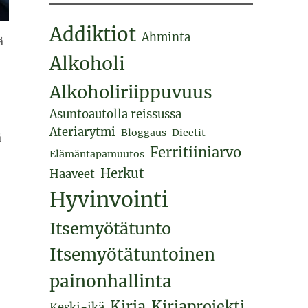
Addiktiot
Ahminta
ä
Alkoholi
Alkoholiriippuvuus
Asuntoautolla reissussa
Ateriarytmi
Bloggaus
Dieetit
ä
Ferritiiniarvo
Elämäntapamuutos
Herkut
Haaveet
Hyvinvointi
Itsemyötätunto
Itsemyötätuntoinen
painonhallinta
Kirja
Kirjaprojekti
Keski-ikä