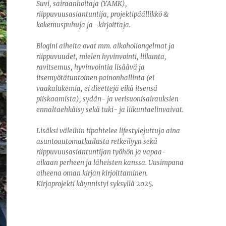
Suvi, sairaanhoitaja (YAMK),
riippuvuusasiantuntija, projektipäällikkö &
kokemuspuhuja ja -kirjoittaja.
Blogini aiheita ovat mm. alkoholiongelmat ja
riippuvuudet, mielen hyvinvointi, liikunta,
ravitsemus, hyvinvointia lisäävä ja
itsemyötätuntoinen painonhallinta (ei
vaakalukemia, ei dieettejä eikä itsensä
piiskaamista), sydän- ja verisuonisairauksien
ennaltaehkäisy sekä tuki- ja liikuntaelinvaivat.
Lisäksi väleihin tipahtelee lifestylejuttuja aina
asuntoautomatkailusta retkeilyyn sekä
riippuvuusasiantuntijan työhön ja vapaa-
aikaan perheen ja läheisten kanssa. Uusimpana
aiheena oman kirjan kirjoittaminen.
Kirjaprojekti käynnistyi syksyllä 2025.