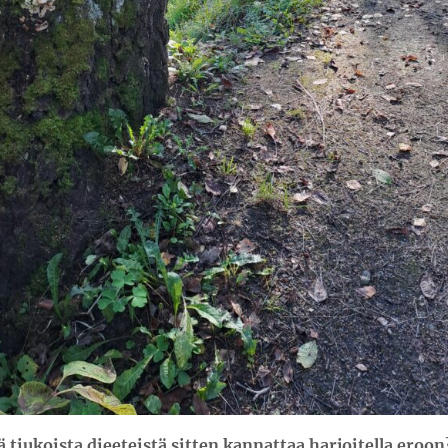
ä tiukoista dieeteistä sitten kannattaa harjoitella eroon