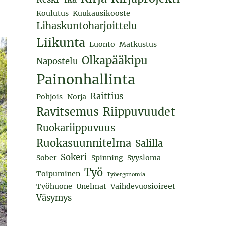
Koulutus
Kuukausikooste
Lihaskuntoharjoittelu
Liikunta
Luonto
Matkustus
Olkapääkipu
Napostelu
Painonhallinta
Raittius
Pohjois-Norja
Ravitsemus
Riippuvuudet
Ruokariippuvuus
Ruokasuunnitelma
Salilla
Sokeri
Sober
Spinning
Syysloma
Työ
Toipuminen
Työergonomia
Työhuone
Unelmat
Vaihdevuosioireet
Väsymys