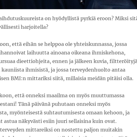
laihdutuskuureista on hyödyllistä pyrkiä eroon? Miksi sit
llisesti harjoitella?
on, että eihän se helppoa ole yhteiskunnassa, jossa
ihannoivat laihuutta ainoana oikeana ihmiskehona,
rsuaa dieettiohjeita, ennen ja jälkeen kuvia, filtteröityj
a kauniista ihmisistä, ja jossa terveydenhuolto antaa
en BMI:n mittariksi siitä, millaisia meidän pitäisi olla.
akoon, että onneksi maailma on myös muuttumassa
estani! Tänä päivänä puhutaan onneksi myös
ta, myönteisestä suhtautumisesta omaan kehoon, ja
 astua näkyvästi esiin juuri sellaisina kuin ovat.
terveyden mittareiksi on nostettu paljon muitakin