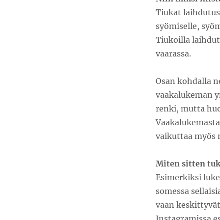
Tiukat laihdutus
syömiselle, syömi
Tiukoilla laihdu
vaarassa.
Osan kohdalla n
vaakalukeman ym
renki, mutta huo
Vaakalukemasta 
vaikuttaa myös 
Miten sitten tuk
Esimerkiksi luke
somessa sellaisia
vaan keskittyvät
Instagramissa es