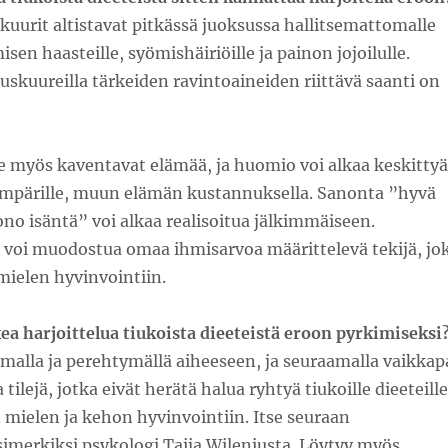
kuurit altistavat pitkässä juoksussa hallitsemattomalle
sen haasteille, syömishäiriöille ja painon jojoilulle.
tuskuureilla tärkeiden ravintoaineiden riittävä saanti on
e myös kaventavat elämää, ja huomio voi alkaa keskittyä
pärille, muun elämän kustannuksella. Sanonta ”hyvä
no isäntä” voi alkaa realisoitua jälkimmäiseen.
voi muodostua omaa ihmisarvoa määrittelevä tekijä, jo
mielen hyvinvointiin.
ea harjoittelua tiukoista dieeteistä eroon pyrkimiseksi
malla ja perehtymällä aiheeseen, ja seuraamalla vaikkap
 tilejä, jotka eivät herätä halua ryhtyä tiukoille dieeteille
 mielen ja kehon hyvinvointiin. Itse seuraan
imerkiksi psykologi Taija Wileniusta. Löytyy myös