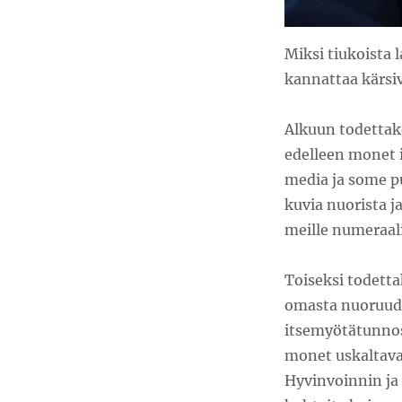
Miksi tiukoista 
kannattaa kärsivä
Alkuun todettako
edelleen monet 
media ja some pu
kuvia nuorista j
meille numeraalis
Toiseksi todett
omasta nuoruud
itsemyötätunnos
monet uskaltavat
Hyvinvoinnin ja 